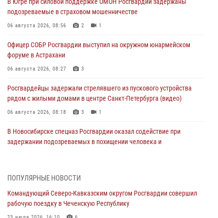
В Югре при силовой поддержке ОМОН Росгвардии задержаны
подозреваемые в страховом мошенничестве
06 августа 2026, 08:56
2
1
Офицер СОБР Росгвардии выступил на окружном юнармейском
форуме в Астрахани
06 августа 2026, 08:27
3
Росгвардейцы задержали стрелявшего из пускового устройства
рядом с жилыми домами в центре Санкт-Петербурга (видео)
06 августа 2026, 08:18
3
1
В Новосибирске спецназ Росгвардии оказал содействие при
задержании подозреваемых в похищении человека и
вымогательстве (видео)
06 августа 2026, 07:09
1
ПОПУЛЯРНЫЕ НОВОСТИ
Сотрудники и военнослужащие Росгвардии обеспечили
Командующий Северо-Кавказским округом Росгвардии совершил
правопорядок при проведении матча Кубка России по футболу в
рабочую поездку в Чеченскую Республику
Санкт-Петербурге
23 июля 2026, 16:10
6