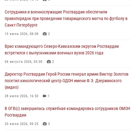
06 августа 2026, 07:03
3
Сотрудники и военнослужащие Росгвардии обеспечили
В Грозном военнослужащие Росгвардии присоединились к
правопорядок при проведении товарищеского матча по футболу в
всероссийской донорской акции «От сердца к сердцу»
Санкт-Петербурге
06 августа 2026, 06:30
13 июля 2026, 08:08
2
В Бурятии и Приамурье росгвардейцы задержали подозреваемых в
Врио командующего Северо-Кавказским округом Росгвардии
незаконном обороте наркотиков
встретился с выпускниками военных вузов 2026 года
06 августа 2026, 06:15
04 августа 2026, 05:00
2
На Сахалине при участии СОБР Росгвардии пресекли нелегальную
Директор Росгвардии Герой России генерал армии Виктор Золотов
добычу биоресурсов
посетил кинологический центр ОДОН имени Ф.Э. Дзержинского
06 августа 2026, 05:12
(видео)
28 июля 2026, 16:50
1
В ОГВ(с) завершилась служебная командировка сотрудников ОМОН
Росгвардии
20 июля 2026, 09:25
3
Директор Росгвардии Герой России генерал армии Виктор Золотов