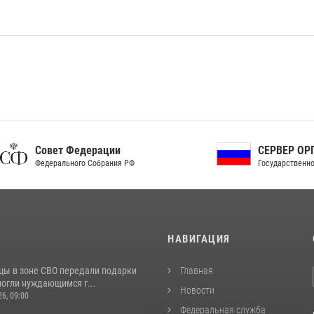
ет Федерации
СЕРВЕР ОРГАНОВ
рального Собрания РФ
Государственной власти РФ
И
НАВИГАЦИЯ
цы в зоне СВО передали подарки
Главная
могли нуждающимся г...
Новости
26, 09:00
Федеральная служба