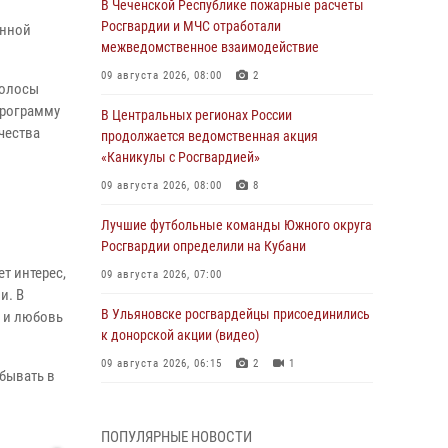
В Чеченской Республике пожарные расчеты
Росгвардии и МЧС отработали
енной
межведомственное взаимодействие
09 августа 2026, 08:00
2
полосы
программу
В Центральных регионах России
чества
продолжается ведомственная акция
«Каникулы с Росгвардией»
09 августа 2026, 08:00
8
Лучшие футбольные команды Южного округа
Росгвардии определили на Кубани
т интерес,
09 августа 2026, 07:00
и. В
В Ульяновске росгвардейцы присоединились
м и любовь
к донорской акции (видео)
09 августа 2026, 06:15
2
1
бывать в
В регионах Урала бойцам Росгвардии в зону
СВО передали свежие тиражи газет
ПОПУЛЯРНЫЕ НОВОСТИ