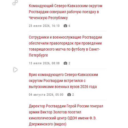
09 августа 2026, 05:00
Командующий Северо-Кавказским округом
Росгвардии совершил рабочую поездку в
Росгвардейцы провели занятие по
Чеченскую Республику
стрелковой подготовке для воспитанников
Центра детского, юношеского туризма и
23 июля 2026, 16:10
6
краеведения Луганской Народной
Республики
Сотрудники и военнослужащие Росгвардии
обеспечили правопорядок при проведении
09 августа 2026, 05:00
товарищеского матча по футболу в Санкт-
Петербурге
Всероссийская ведомственная акции
«Каникулы с Росгвардией проходит в Сибири
13 июля 2026, 08:08
2
09 августа 2026, 04:00
5
Врио командующего Северо-Кавказским
округом Росгвардии встретился с
Росгвардейцы провели патриотическое
выпускниками военных вузов 2026 года
занятие для детей на Поклонной горе в
Москве (видео)
04 августа 2026, 05:00
2
08 августа 2026, 14:10
3
1
Директор Росгвардии Герой России генерал
армии Виктор Золотов посетил
В ЛНР росгвардейцы провели тренировку по
кинологический центр ОДОН имени Ф.Э.
единоборствам для юных воспитанников
Дзержинского (видео)
спортивной школы