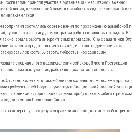
ки Росгвардии приняли участие в организации масштабной военно-
ческой акции, посвященной памяти погибших в ходе специальной во
 воинов-земляков.
 мероприятия состоялись соревнования по прохождению армейской 
ий, турнир по лазертагу, демонстрация работы поисковых отрядов. В 
я также вошла работа интерактивных площадок. Юные защитники Оте
асширить свои представления о службе, и в ходе подвижной игры
стрировать ловкость, быстроту, гибкость и координацию.
ужащие специального подразделения войсковой части Росгвардии
оказательные выступления, работу специалистов-кинологов.
те. Отрадно видеть, что такое большое количество молодежи проявляе
аняют рубежи нашей Родины, участвуя в Специальной военной операци
ются к военной истории своей страны, пробуждают в себе патриотиз
сти подполковник Владислав Савин.
ев за интересную встречу и выразили желание, как можно быстрее по