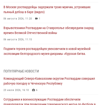
В Москве росгвардейцы задержали троих мужчин, устроивших
пьяный дебош в баре (видео)
06 августа 2026, 11:20
1
Взрывотехники Росгвардии на Ставрополье обезвредили снаряд
времен Великой Отечественной войны
06 августа 2026, 11:15
Подвиги героев‑росгвардейцев увековечили в новой музейной
экспозиции белгородского музея‑диорамы «Курская битва.
Белгородское направление»
06 августа 2026, 10:30
3
ПОПУЛЯРНЫЕ НОВОСТИ
Охрану общественного порядка и безопасность на футбольном
Командующий Северо-Кавказским округом Росгвардии совершил
матче в Москве обеспечила Росгвардия (видео)
рабочую поездку в Чеченскую Республику
06 августа 2026, 10:13
1
23 июля 2026, 16:10
6
Подозреваемые в незаконном обороте запрещенных веществ
Сотрудники и военнослужащие Росгвардии обеспечили
задержаны в Дагестане при силовой поддержке Росгвардии
правопорядок при проведении товарищеского матча по футболу в