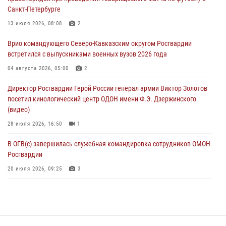
06 августа 2026, 09:00
Санкт-Петербурге
В Югре при силовой поддержке ОМОН Росгвардии задержаны
13 июля 2026, 08:08
2
подозреваемые в страховом мошенничестве
Врио командующего Северо-Кавказским округом Росгвардии
06 августа 2026, 08:56
2
1
встретился с выпускниками военных вузов 2026 года
Офицер СОБР Росгвардии выступил на окружном юнармейском
04 августа 2026, 05:00
2
форуме в Астрахани
Директор Росгвардии Герой России генерал армии Виктор Золотов
06 августа 2026, 08:27
3
посетил кинологический центр ОДОН имени Ф.Э. Дзержинского
(видео)
28 июля 2026, 16:50
1
В ОГВ(с) завершилась служебная командировка сотрудников ОМОН
Росгвардии
20 июля 2026, 09:25
3
Директор Росгвардии Герой России генерал армии Виктор Золотов
поздравил специалистов подразделений тыла с профессиональным
праздником
31 июля 2026, 21:01