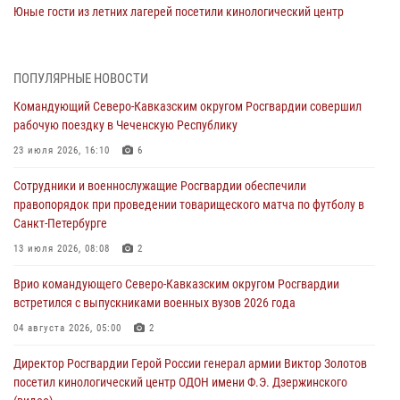
Юные гости из летних лагерей посетили кинологический центр
Росгвардии (видео)
07 августа 2026, 12:20
3
1
ПОПУЛЯРНЫЕ НОВОСТИ
Ветеран войск правопорядка генерал-майор Иван Пияшев – герой
Командующий Северо-Кавказским округом Росгвардии совершил
выпуска «Легенды армии с Александром Маршалом»
рабочую поездку в Чеченскую Республику
07 августа 2026, 12:00
23 июля 2026, 16:10
6
Представители ФСБ России по Уральскому округу Росгвардии и
Сотрудники и военнослужащие Росгвардии обеспечили
ветераны военной контрразведки почтили память Николая
правопорядок при проведении товарищеского матча по футболу в
Кузнецова
Санкт-Петербурге
07 августа 2026, 12:00
4
13 июля 2026, 08:08
2
Росгвардейцы пресекли попытку руферов подняться на крышу
Врио командующего Северо-Кавказским округом Росгвардии
Смольного собора в Санкт-Петербурге (видео)
встретился с выпускниками военных вузов 2026 года
07 августа 2026, 11:34
3
1
04 августа 2026, 05:00
2
В Курске росгвардейцы провели занятие по основам
Директор Росгвардии Герой России генерал армии Виктор Золотов
взрывобезопасности
посетил кинологический центр ОДОН имени Ф.Э. Дзержинского
07 августа 2026, 11:33