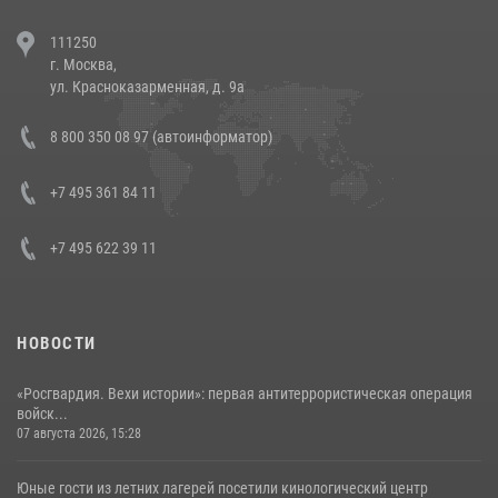
В Челябинске росгвардейцы задержали злоумышленников,
111250
напавших на бригаду скорой помощи (видео)
г. Москва,
14 июля 2026, 12:20
1
ул. Красноказарменная, д. 9а
В Росгвардии прошла военно-научная конференция по обобщению
8 800 350 08 97 (автоинформатор)
боевого опыта
08 июля 2026, 07:01
+7 495 361 84 11
+7 495 622 39 11
НОВОСТИ
«Росгвардия. Вехи истории»: первая антитеррористическая операция
войск...
07 августа 2026, 15:28
Юные гости из летних лагерей посетили кинологический центр