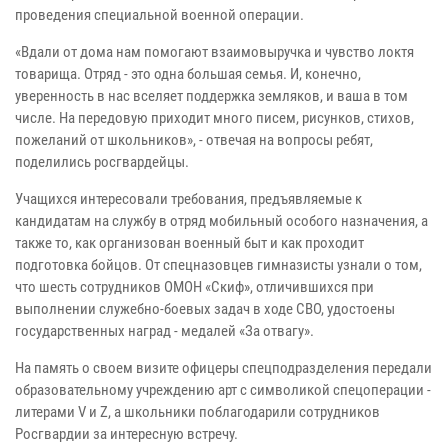
проведения специальной военной операции.
«Вдали от дома нам помогают взаимовыручка и чувство локтя
товарища. Отряд - это одна большая семья. И, конечно,
уверенность в нас вселяет поддержка земляков, и ваша в том
числе. На передовую приходит много писем, рисунков, стихов,
пожеланий от школьников», - отвечая на вопросы ребят,
поделились росгвардейцы.
Учащихся интересовали требования, предъявляемые к
кандидатам на службу в отряд мобильный особого назначения, а
также то, как организован военный быт и как проходит
подготовка бойцов. От спецназовцев гимназисты узнали о том,
что шесть сотрудников ОМОН «Скиф», отличившихся при
выполнении служебно-боевых задач в ходе СВО, удостоены
государственных наград - медалей «За отвагу».
На память о своем визите офицеры спецподразделения передали
образовательному учреждению арт с символикой спецоперации -
литерами V и Z, а школьники поблагодарили сотрудников
Росгвардии за интересную встречу.