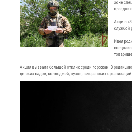
зоне спе
праздник
Акцию «З
службой 
Идея род
спецназо
товарище
Акция вызвала большой отклик среди горожан. В редакцию 
детских садов, колледжей, вузов, ветеранских организаций