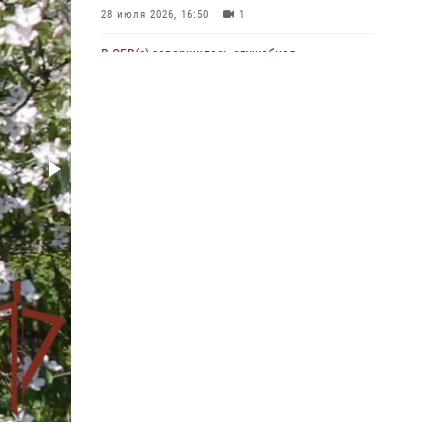
28 июля 2026, 16:50
1
В ОГВ(с) завершилась служебная
командировка сотрудников ОМОН
Росгвардии
20 июля 2026, 09:25
3
Директор Росгвардии Герой России генерал
армии Виктор Золотов поздравил
специалистов подразделений тыла с
профессиональным праздником
31 июля 2026, 21:01
Праздник «Один день с Росгвардией» к 105-
летию Центрального округа прошел на
Поклонной горе
18 июля 2026, 13:43
15
1
При силовой поддержке СОБР Росгвардии в
Иркутской области повели рейды по
соблюдению миграционного