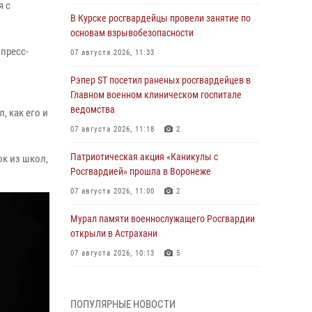
я с
В Курске росгвардейцы провели занятие по
основам взрывобезопасности
 пресс-
07 августа 2026, 11:33
Рэпер ST посетил раненых росгвардейцев в
Главном военном клиническом госпитале
о
ведомства
, как его и
07 августа 2026, 11:18
2
Патриотическая акция «Каникулы с
ок из школ,
Росгвардией» прошла в Воронеже
07 августа 2026, 11:00
2
Мурал памяти военнослужащего Росгвардии
открыли в Астрахани
07 августа 2026, 10:13
5
При содействии спецназа Росгвардии
задержаны подозреваемые в организации
ПОПУЛЯРНЫЕ НОВОСТИ
масштабной мошеннической схемы