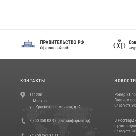
ПРАВИТЕЛЬСТВО РФ
Сов
Официальный сайт
Феде
КОНТАКТЫ
НОВОСТ
Рэпер ST п
111250
Главном вое
г. Москва,
07 августа 20
ул. Красноказарменная, д. 9а
В Росгвард
8 800 350 08 97 (автоинформатор)
с руководящ
07 августа 20
+7 495 361 84 11