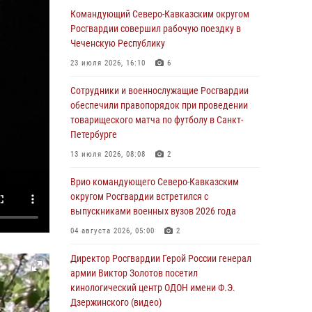
Командующий Северо-Кавказским округом
07 августа 2026, 09:52
Росгвардии совершил рабочую поездку в
Чеченскую Республику
В Росгвардии завершился методический
сбор с руководящим составом военно-
23 июля 2026, 16:10
6
политических органов
Сотрудники и военнослужащие Росгвардии
07 августа 2026, 09:05
3
обеспечили правопорядок при проведении
товарищеского матча по футболу в Санкт-
Мастер-класс по боевым искусствам провели
Петербурге
росгвардейцы в Херсонской области
13 июля 2026, 08:08
2
07 августа 2026, 08:49
Врио командующего Северо-Кавказским
Росгвардейцы задержали хулигана,
округом Росгвардии встретился с
пугавшего пневматическим пистолетом
выпускниками военных вузов 2026 года
граждан центре Санкт-Петербурга
04 августа 2026, 05:00
2
07 августа 2026, 08:33
2
Директор Росгвардии Герой России генерал
В центре Москвы росгвардейцы задержали
армии Виктор Золотов посетил
мужчину, пытавшегося проникнуть на
кинологический центр ОДОН имени Ф.Э.
охраняемый объект через крышу (видео)
Дзержинского (видео)
07 августа 2026, 08:04
1