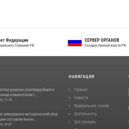
ет Федерации
СЕРВЕР ОРГАНОВ
рального Собрания РФ
Государственной власти РФ
И
НАВИГАЦИЯ
осетил раненых росгвардейцев в
Главная
нном клиническом г...
Новости
26, 11:18
Федеральная служба
Деятельность
ии завершился методический сбор
им составом военн...
Для граждан
26, 09:05