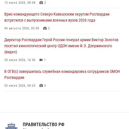
В Северо-Западном округе Росгвардии продолжаются мероприятия
13 июля 2026, 08:08
2
в честь юбилея ведомства
Врио командующего Северо-Кавказским округом Росгвардии
08 августа 2026, 09:03
1
встретился с выпускниками военных вузов 2026 года
Росгвардейцы в ЛНР совершенствуют навыки тактической
04 августа 2026, 05:00
2
медицины с учетом опыта СВО
Директор Росгвардии Герой России генерал армии Виктор Золотов
08 августа 2026, 09:00
2
посетил кинологический центр ОДОН имени Ф.Э. Дзержинского
(видео)
28 июля 2026, 16:50
1
В ОГВ(с) завершилась служебная командировка сотрудников ОМОН
Росгвардии
20 июля 2026, 09:25
3
Директор Росгвардии Герой России генерал армии Виктор Золотов
поздравил специалистов подразделений тыла с профессиональным
праздником
31 июля 2026, 21:01
ПРАВИТЕЛЬСТВО РФ
Праздник «Один день с Росгвардией» к 105-летию Центрального