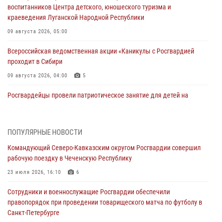
воспитанников Центра детского, юношеского туризма и
краеведения Луганской Народной Республики
09 августа 2026, 05:00
Всероссийская ведомственная акции «Каникулы с Росгвардией
проходит в Сибири
09 августа 2026, 04:00
5
Росгвардейцы провели патриотическое занятие для детей на
Поклонной горе в Москве (видео)
08 августа 2026, 14:10
3
1
ПОПУЛЯРНЫЕ НОВОСТИ
В ЛНР росгвардейцы провели тренировку по единоборствам для
Командующий Северо-Кавказским округом Росгвардии совершил
юных воспитанников спортивной школы
рабочую поездку в Чеченскую Республику
08 августа 2026, 13:00
1
23 июля 2026, 16:10
6
Сотрудники Росгвардии присоединились к утренней разминке у
Сотрудники и военнослужащие Росгвардии обеспечили
стен музея истории космонавтики в Калуге
правопорядок при проведении товарищеского матча по футболу в
08 августа 2026, 09:29
2
Санкт-Петербурге