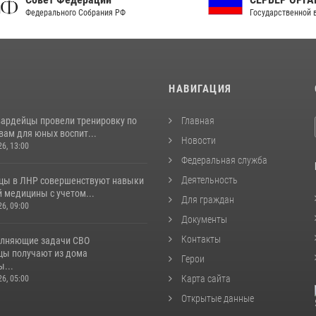
рального Собрания РФ
Государственной власти РФ
И
НАВИГАЦИЯ
вардейцы провели тренировку по
Главная
вам для юных воспит...
Новости
26, 13:00
Федеральная служба
Деятельность
цы в ЛНР совершенствуют навыки
 медицины с учетом...
Для граждан
26, 09:00
Документы
Контакты
лняющие задачи СВО
цы получают из дома
Герои
...
Карта сайта
26, 05:00
Открытые данные