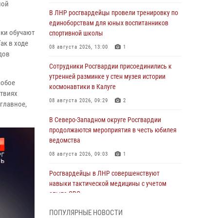
ной
В ЛНР росгвардейцы провели тренировку по
единоборствам для юных воспитанников
вки обучают
спортивной школы
ак в ходе
08 августа 2026, 13:00
1
дов
Сотрудники Росгвардии присоединились к
утренней разминке у стен музея истории
собое
космонавтики в Калуге
ствиях
08 августа 2026, 09:29
2
главное,
В Северо-Западном округе Росгвардии
продолжаются мероприятия в честь юбилея
ведомства
08 августа 2026, 09:03
1
Росгвардейцы в ЛНР совершенствуют
навыки тактической медицины с учетом
опыта СВО
08 августа 2026, 09:00
2
ПОПУЛЯРНЫЕ НОВОСТИ