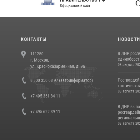
Официальный сайт
Феде
КОНТАКТЫ
НОВОСТ
В ЛНР росг
111250
единоборст
г. Москва,
08 августа 20
ул. Красноказарменная, д. 9а
Росгвардей
8 800 350 08 97 (автоинформатор)
тактической
08 августа 20
+7 495 361 84 11
В ДНР выпо
+7 495 622 39 11
росгвардей
региональны
08 августа 20