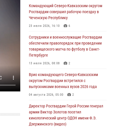
Росгвардейцы обеспечили безопасность
Командующий Северо-Кавказским округом
«Поезда Победы» в Кузбассе
Росгвардии совершил рабочую поездку в
Чеченскую Республику
08 августа 2026, 07:00
23 июля 2026, 16:10
6
В Кабардино-Балкарии сотрудники
Росгвардии провели турнир по настольному
Сотрудники и военнослужащие Росгвардии
теннису ко Дню физкультурника
обеспечили правопорядок при проведении
товарищеского матча по футболу в Санкт-
08 августа 2026, 07:00
Петербурге
Военнослужащие Софринской бригады
13 июля 2026, 08:08
2
Росгвардии встретились с участником
патриотического проекта «Дорогой
Врио командующего Северо-Кавказским
Ломоносова — дорогой к Победе в СВО»
округом Росгвардии встретился с
(видео)
выпускниками военных вузов 2026 года
08 августа 2026, 07:00
2
1
04 августа 2026, 05:00
2
ОМОН «Ойрат» Управления Росгвардии по
Директор Росгвардии Герой России генерал
Республике Калмыкия исполнилось 20 лет
армии Виктор Золотов посетил
кинологический центр ОДОН имени Ф.Э.
08 августа 2026, 07:00
Дзержинского (видео)