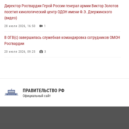
ограниченными возможностями здоровья (видео)
Директор Росгвардии Герой России генерал армии Виктор Золотов
08 августа 2026, 06:32
1
посетил кинологический центр ОДОН имени Ф.Э. Дзержинского
(видео)
28 июля 2026, 16:50
1
В ОГВ(с) завершилась служебная командировка сотрудников ОМОН
Росгвардии
20 июля 2026, 09:25
3
Директор Росгвардии Герой России генерал армии Виктор Золотов
поздравил специалистов подразделений тыла с профессиональным
праздником
31 июля 2026, 21:01
ПРАВИТЕЛЬСТВО РФ
Праздник «Один день с Росгвардией» к 105-летию Центрального
Официальный сайт
округа прошел на Поклонной горе
18 июля 2026, 13:43
15
1
При силовой поддержке СОБР Росгвардии в Иркутской области
повели рейды по соблюдению миграционного законодательства