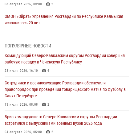
08 августа 2026, 09:00
2
ОМОН «Ойрат» Управления Росгвардии по Республике Калмыкия
исполнилось 20 лет
08 августа 2026, 07:00
В Кабардино-Балкарии сотрудники Росгвардии провели турнир по
ПОПУЛЯРНЫЕ НОВОСТИ
настольному теннису ко Дню физкультурника
Командующий Северо-Кавказским округом Росгвардии совершил
08 августа 2026, 07:00
рабочую поездку в Чеченскую Республику
Военнослужащие Софринской бригады Росгвардии встретились с
23 июля 2026, 16:10
6
участником патриотического проекта «Дорогой Ломоносова —
Сотрудники и военнослужащие Росгвардии обеспечили
дорогой к Победе в СВО» (видео)
правопорядок при проведении товарищеского матча по футболу в
08 августа 2026, 07:00
2
1
Санкт-Петербурге
Росгвардейцы обеспечили безопасность «Поезда Победы» в
13 июля 2026, 08:08
2
Кузбассе
Врио командующего Северо-Кавказским округом Росгвардии
08 августа 2026, 07:00
встретился с выпускниками военных вузов 2026 года
В Москве росгвардейцы оказали помощь медикам и девушке с
04 августа 2026, 05:00
2