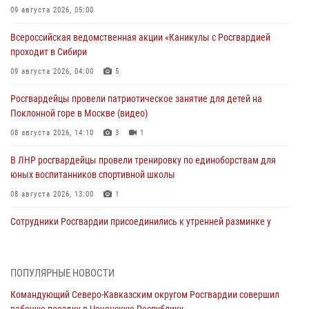
09 августа 2026, 05:00
Всероссийская ведомственная акции «Каникулы с Росгвардией
проходит в Сибири
09 августа 2026, 04:00
5
Росгвардейцы провели патриотическое занятие для детей на
Поклонной горе в Москве (видео)
08 августа 2026, 14:10
3
1
В ЛНР росгвардейцы провели тренировку по единоборствам для
юных воспитанников спортивной школы
08 августа 2026, 13:00
1
Сотрудники Росгвардии присоединились к утренней разминке у
стен музея истории космонавтики в Калуге
08 августа 2026, 09:29
2
ПОПУЛЯРНЫЕ НОВОСТИ
В Северо-Западном округе Росгвардии продолжаются мероприятия
Командующий Северо-Кавказским округом Росгвардии совершил
в честь юбилея ведомства
рабочую поездку в Чеченскую Республику