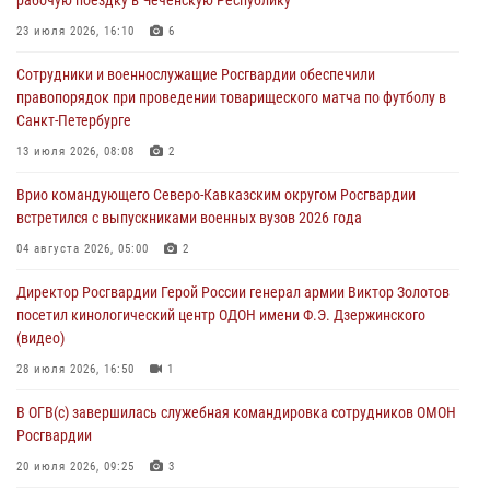
08 августа 2026, 09:03
1
23 июля 2026, 16:10
6
Росгвардейцы в ЛНР совершенствуют навыки тактической
Сотрудники и военнослужащие Росгвардии обеспечили
медицины с учетом опыта СВО
правопорядок при проведении товарищеского матча по футболу в
08 августа 2026, 09:00
2
Санкт-Петербурге
В Кабардино-Балкарии сотрудники Росгвардии провели турнир по
13 июля 2026, 08:08
2
настольному теннису ко Дню физкультурника
Врио командующего Северо-Кавказским округом Росгвардии
08 августа 2026, 07:00
встретился с выпускниками военных вузов 2026 года
Военнослужащие Софринской бригады Росгвардии встретились с
04 августа 2026, 05:00
2
участником патриотического проекта «Дорогой Ломоносова —
Директор Росгвардии Герой России генерал армии Виктор Золотов
дорогой к Победе в СВО» (видео)
посетил кинологический центр ОДОН имени Ф.Э. Дзержинского
08 августа 2026, 07:00
2
1
(видео)
28 июля 2026, 16:50
1
В ОГВ(с) завершилась служебная командировка сотрудников ОМОН
Росгвардии
20 июля 2026, 09:25
3