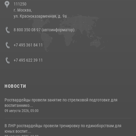
111250
напавших на бригаду скорой помощи (видео)
г. Москва,
14 июля 2026, 12:20
1
ул. Красноказарменная, д. 9а
Состоялась рабочая встреча директора Росгвардии Героя России
8 800 350 08 97 (автоинформатор)
генерала армии Виктора Золотова с заместителем полномочного
представителя Президента Российской Федерации в Северо-
Кавказском федеральном округе Виталием Кузнецовым
+7 495 361 84 11
30 июля 2026, 15:35
4
+7 495 622 39 11
НОВОСТИ
Росгвардейцы провели занятие по стрелковой подготовке для
воспитаннико...
09 августа 2026, 05:00
В ЛНР росгвардейцы провели тренировку по единоборствам для
юных воспит...