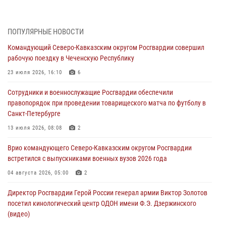
стен музея истории космонавтики в Калуге
08 августа 2026, 09:29
2
ПОПУЛЯРНЫЕ НОВОСТИ
В Северо-Западном округе Росгвардии продолжаются мероприятия
Командующий Северо-Кавказским округом Росгвардии совершил
в честь юбилея ведомства
рабочую поездку в Чеченскую Республику
08 августа 2026, 09:03
1
23 июля 2026, 16:10
6
Росгвардейцы в ЛНР совершенствуют навыки тактической
Сотрудники и военнослужащие Росгвардии обеспечили
медицины с учетом опыта СВО
правопорядок при проведении товарищеского матча по футболу в
08 августа 2026, 09:00
2
Санкт-Петербурге
Военнослужащие Софринской бригады Росгвардии встретились с
13 июля 2026, 08:08
2
участником патриотического проекта «Дорогой Ломоносова —
Врио командующего Северо-Кавказским округом Росгвардии
дорогой к Победе в СВО» (видео)
встретился с выпускниками военных вузов 2026 года
08 августа 2026, 07:00
2
1
04 августа 2026, 05:00
2
В Кабардино-Балкарии сотрудники Росгвардии провели турнир по
Директор Росгвардии Герой России генерал армии Виктор Золотов
настольному теннису ко Дню физкультурника
посетил кинологический центр ОДОН имени Ф.Э. Дзержинского
08 августа 2026, 07:00
(видео)