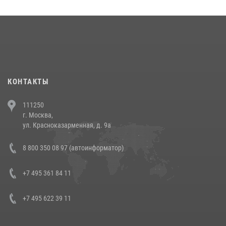
округа прошел на Поклонной горе
18 июля 2026, 13:43
15
1
При силовой поддержке СОБР Росгвардии в Иркутской области
повели рейды по соблюдению миграционного законодательства
(видео)
30 июля 2026, 08:00
1
КОНТАКТЫ
В Челябинске росгвардейцы задержали злоумышленников,
111250
напавших на бригаду скорой помощи (видео)
г. Москва,
14 июля 2026, 12:20
1
ул. Красноказарменная, д. 9а
В Росгвардии прошла военно-научная конференция по обобщению
8 800 350 08 97 (автоинформатор)
боевого опыта
08 июля 2026, 07:01
+7 495 361 84 11
+7 495 622 39 11