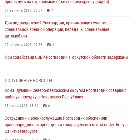
проникнуть на охраняемый объект через крышу (видео)
07 августа 2026, 08:04
1
Для подразделений Росгвардии, принимающих участие в
специальной военной операции, переданы специальные
автомобили
07 августа 2026, 07:53
4
При содействии СОБР Росгвардии в Иркутской области задержаны
подозреваемые в коммерческом подкупе (видео)
07 августа 2026, 07:51
1
ПОПУЛЯРНЫЕ НОВОСТИ
Завершился чемпионат Сибирского ордена Жукова округа
Командующий Северо-Кавказским округом Росгвардии совершил
Росгвардии по служебно-боевой стрельбе
рабочую поездку в Чеченскую Республику
07 августа 2026, 07:45
9
23 июля 2026, 16:10
6
Застрявшую в плуге трактора мину уничтожили росгвардейцы на
Сотрудники и военнослужащие Росгвардии обеспечили
Кубани
правопорядок при проведении товарищеского матча по футболу в
07 августа 2026, 06:49
1
Санкт-Петербурге