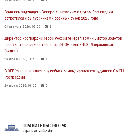
В Саранске росгвардейцы приняли участие в 25‑летии канонизации
13 июля 2026, 08:08
2
святого праведного воина Федора Ушакова (видео)
Врио командующего Северо-Кавказским округом Росгвардии
07 августа 2026, 06:15
7
1
встретился с выпускниками военных вузов 2026 года
Росгвардейцы оказали адресную помощь жителям Луганской
04 августа 2026, 05:00
2
Народной Республики
Директор Росгвардии Герой России генерал армии Виктор Золотов
07 августа 2026, 05:00
посетил кинологический центр ОДОН имени Ф.Э. Дзержинского
(видео)
28 июля 2026, 16:50
1
В ОГВ(с) завершилась служебная командировка сотрудников ОМОН
Росгвардии
20 июля 2026, 09:25
3
Директор Росгвардии Герой России генерал армии Виктор Золотов
поздравил специалистов подразделений тыла с профессиональным
праздником
31 июля 2026, 21:01
ПРАВИТЕЛЬСТВО РФ
Праздник «Один день с Росгвардией» к 105-летию Центрального
Официальный сайт