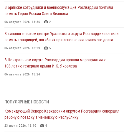
В Брянске сотрудники и военнослужащие Росгвардии почтили
память Героя России Олега Визнюка
06 августа 2026, 14:36
2
В кинологическом центре Уральского округа Росгвардии почтили
память товарищей, погибших при исполнении воинского долга
06 августа 2026, 13:29
5
В Центральном округе Росгвардии прошли мероприятия к
108‑летию генерала армии И.К. Яковлева
06 августа 2026, 13:24
Росгвардейцы задержали мужчину, открывшего стрельбу в
Подмосковье (видео)
06 августа 2026, 12:35
1
ПОПУЛЯРНЫЕ НОВОСТИ
Командующий Северо-Кавказским округом Росгвардии совершил
Росгвардейцы провели выставку вооружения для участников сбора
рабочую поездку в Чеченскую Республику
«Гвардеец» в Пензе (видео)
23 июля 2026, 16:10
6
06 августа 2026, 12:00
2
1