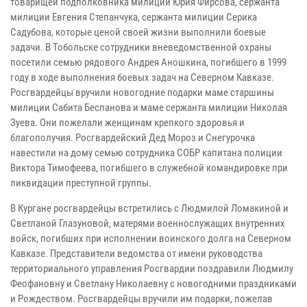
товарищей подполковника милиции Юрия Фирсова, сержанта
милиции Евгения Степанчука, сержанта милиции Серика
Садубова, которые ценой своей жизни выполнили боевые
задачи. В Тобольске сотрудники вневедомственной охраны
посетили семью рядового Андрея Аношкина, погибшего в 1999
году в ходе выполнения боевых задач на Северном Кавказе.
Росгвардейцы вручили новогодние подарки маме старшины
милиции Сабита Беспанова и маме сержанта милиции Николая
Зуева. Они пожелали женщинам крепкого здоровья и
благополучия. Росгвардейский Дед Мороз и Снегурочка
навестили на дому семью сотрудника СОБР капитана полиции
Виктора Тимофеева, погибшего в служебной командировке при
ликвидации преступной группы.
В Кургане росгвардейцы встретились с Людмилой Ломакиной и
Светланой Глазуновой, матерями военнослужащих внутренних
войск, погибших при исполнении воинского долга на Северном
Кавказе. Представители ведомства от имени руководства
территориального управления Росгвардии поздравили Людмилу
Феофановну и Светлану Николаевну с новогодними праздниками
и Рождеством. Росгвардейцы вручили им подарки, пожелав