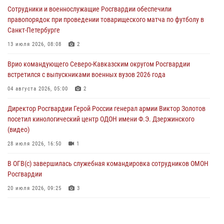
Сотрудники и военнослужащие Росгвардии обеспечили
В Курске росгвардейцы приняли участие в митинге, посвященном
правопорядок при проведении товарищеского матча по футболу в
второй годовщине вторжения ВСУ на территорию области
Санкт-Петербурге
06 августа 2026, 11:56
4
13 июля 2026, 08:08
2
В Санкт-Петербурге наряд Росгвардии задержал правонарушителя,
Врио командующего Северо-Кавказским округом Росгвардии
угрожавшего подростку травматическим пистолетом
встретился с выпускниками военных вузов 2026 года
06 августа 2026, 11:33
1
04 августа 2026, 05:00
2
В Зауралье при содействии СОБР Росгвардии ликвидирована
Директор Росгвардии Герой России генерал армии Виктор Золотов
крупная нарколаборатория
посетил кинологический центр ОДОН имени Ф.Э. Дзержинского
06 августа 2026, 11:27
(видео)
28 июля 2026, 16:50
1
В ОГВ(с) завершилась служебная командировка сотрудников ОМОН
Росгвардии
20 июля 2026, 09:25
3
Директор Росгвардии Герой России генерал армии Виктор Золотов
поздравил специалистов подразделений тыла с профессиональным