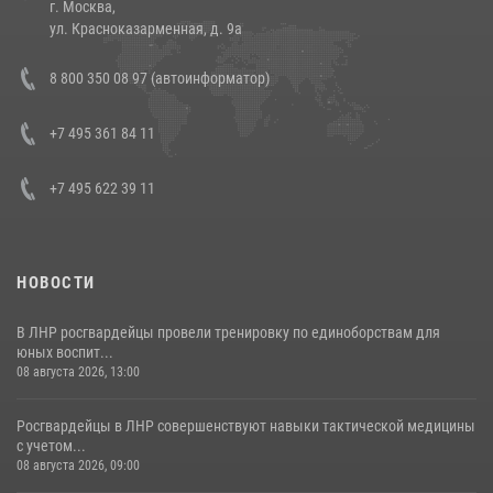
г. Москва,
14 июля 2026, 12:20
1
ул. Красноказарменная, д. 9а
Состоялась рабочая встреча директора Росгвардии Героя России
8 800 350 08 97 (автоинформатор)
генерала армии Виктора Золотова с заместителем полномочного
представителя Президента Российской Федерации в Северо-
Кавказском федеральном округе Виталием Кузнецовым
+7 495 361 84 11
30 июля 2026, 15:35
4
+7 495 622 39 11
НОВОСТИ
В ЛНР росгвардейцы провели тренировку по единоборствам для
юных воспит...
08 августа 2026, 13:00
Росгвардейцы в ЛНР совершенствуют навыки тактической медицины
с учетом...
08 августа 2026, 09:00