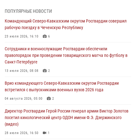
08 августа 2026, 07:00
2
1
ПОПУЛЯРНЫЕ НОВОСТИ
Росгвардейцы обеспечили безопасность «Поезда Победы» в
Командующий Северо-Кавказским округом Росгвардии совершил
Кузбассе
рабочую поездку в Чеченскую Республику
08 августа 2026, 07:00
23 июля 2026, 16:10
6
В Кабардино-Балкарии сотрудники Росгвардии провели турнир по
Сотрудники и военнослужащие Росгвардии обеспечили
настольному теннису ко Дню физкультурника
правопорядок при проведении товарищеского матча по футболу в
08 августа 2026, 07:00
Санкт-Петербурге
ОМОН «Ойрат» Управления Росгвардии по Республике Калмыкия
13 июля 2026, 08:08
2
исполнилось 20 лет
Врио командующего Северо-Кавказским округом Росгвардии
08 августа 2026, 07:00
встретился с выпускниками военных вузов 2026 года
В Москве росгвардейцы оказали помощь медикам и девушке с
04 августа 2026, 05:00
2
ограниченными возможностями здоровья (видео)
Директор Росгвардии Герой России генерал армии Виктор Золотов
08 августа 2026, 06:32
1
посетил кинологический центр ОДОН имени Ф.Э. Дзержинского
(видео)
28 июля 2026, 16:50
1