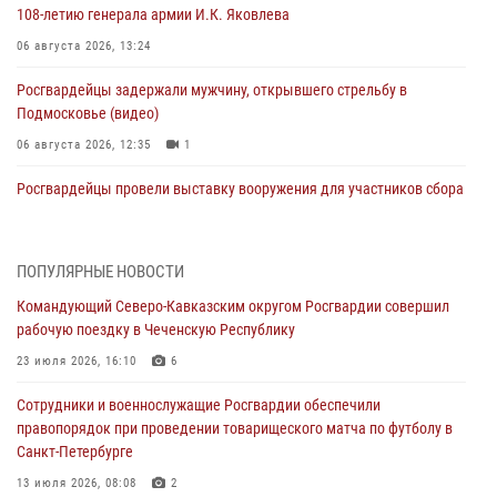
108‑летию генерала армии И.К. Яковлева
06 августа 2026, 13:24
Росгвардейцы задержали мужчину, открывшего стрельбу в
Подмосковье (видео)
06 августа 2026, 12:35
1
Росгвардейцы провели выставку вооружения для участников сбора
«Гвардеец» в Пензе (видео)
06 августа 2026, 12:00
2
1
ПОПУЛЯРНЫЕ НОВОСТИ
В Курске росгвардейцы приняли участие в митинге, посвященном
Командующий Северо-Кавказским округом Росгвардии совершил
второй годовщине вторжения ВСУ на территорию области
рабочую поездку в Чеченскую Республику
06 августа 2026, 11:56
4
23 июля 2026, 16:10
6
В Санкт-Петербурге наряд Росгвардии задержал правонарушителя,
Сотрудники и военнослужащие Росгвардии обеспечили
угрожавшего подростку травматическим пистолетом
правопорядок при проведении товарищеского матча по футболу в
06 августа 2026, 11:33
1
Санкт-Петербурге
В Зауралье при содействии СОБР Росгвардии ликвидирована
13 июля 2026, 08:08
2