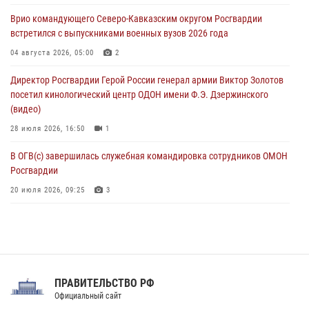
крупная нарколаборатория
Врио командующего Северо-Кавказским округом Росгвардии
06 августа 2026, 11:27
встретился с выпускниками военных вузов 2026 года
В Москве росгвардейцы задержали троих мужчин, устроивших
04 августа 2026, 05:00
2
пьяный дебош в баре (видео)
Директор Росгвардии Герой России генерал армии Виктор Золотов
06 августа 2026, 11:20
1
посетил кинологический центр ОДОН имени Ф.Э. Дзержинского
(видео)
28 июля 2026, 16:50
1
В ОГВ(с) завершилась служебная командировка сотрудников ОМОН
Росгвардии
20 июля 2026, 09:25
3
Директор Росгвардии Герой России генерал армии Виктор Золотов
поздравил специалистов подразделений тыла с профессиональным
праздником
31 июля 2026, 21:01
ПРАВИТЕЛЬСТВО РФ
Праздник «Один день с Росгвардией» к 105-летию Центрального
Официальный сайт
округа прошел на Поклонной горе