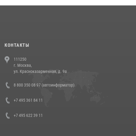
18 июля 2026, 13:43
15
1
При силовой поддержке СОБР Росгвардии в Иркутской области
повели рейды по соблюдению миграционного законодательства
(видео)
30 июля 2026, 08:00
1
КОНТАКТЫ
В Челябинске росгвардейцы задержали злоумышленников,
111250
напавших на бригаду скорой помощи (видео)
г. Москва,
14 июля 2026, 12:20
1
ул. Красноказарменная, д. 9а
В Росгвардии прошла военно-научная конференция по обобщению
8 800 350 08 97 (автоинформатор)
боевого опыта
08 июля 2026, 07:01
+7 495 361 84 11
+7 495 622 39 11