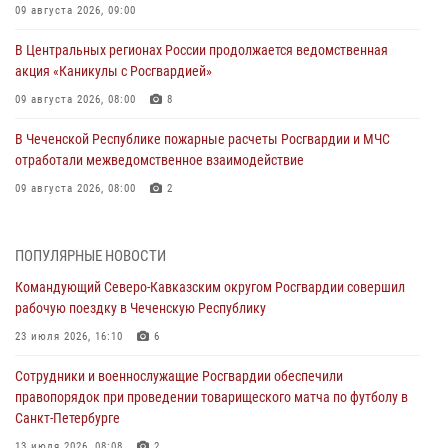
09 августа 2026, 09:00
В Центральных регионах России продолжается ведомственная
акция «Каникулы с Росгвардией»
09 августа 2026, 08:00
8
В Чеченской Республике пожарные расчеты Росгвардии и МЧС
отработали межведомственное взаимодействие
09 августа 2026, 08:00
2
Лучшие футбольные команды Южного округа Росгвардии
определили на Кубани
ПОПУЛЯРНЫЕ НОВОСТИ
09 августа 2026, 07:00
Командующий Северо-Кавказским округом Росгвардии совершил
рабочую поездку в Чеченскую Республику
В Ульяновске росгвардейцы присоединились к донорской акции
(видео)
23 июля 2026, 16:10
6
09 августа 2026, 06:15
2
1
Сотрудники и военнослужащие Росгвардии обеспечили
правопорядок при проведении товарищеского матча по футболу в
В регионах Урала бойцам Росгвардии в зону СВО передали свежие
Санкт-Петербурге
тиражи газет
13 июля 2026, 08:08
2