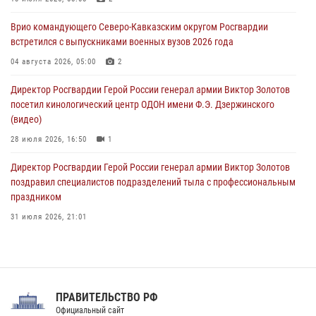
09 августа 2026, 05:00
Врио командующего Северо-Кавказским округом Росгвардии
Росгвардейцы провели занятие по стрелковой подготовке для
встретился с выпускниками военных вузов 2026 года
воспитанников Центра детского, юношеского туризма и
краеведения Луганской Народной Республики
04 августа 2026, 05:00
2
09 августа 2026, 05:00
Директор Росгвардии Герой России генерал армии Виктор Золотов
посетил кинологический центр ОДОН имени Ф.Э. Дзержинского
(видео)
28 июля 2026, 16:50
1
Директор Росгвардии Герой России генерал армии Виктор Золотов
поздравил специалистов подразделений тыла с профессиональным
праздником
31 июля 2026, 21:01
В ОГВ(с) завершилась служебная командировка сотрудников ОМОН
Росгвардии
20 июля 2026, 09:25
3
ПРАВИТЕЛЬСТВО РФ
Праздник «Один день с Росгвардией» к 105-летию Центрального
Официальный сайт