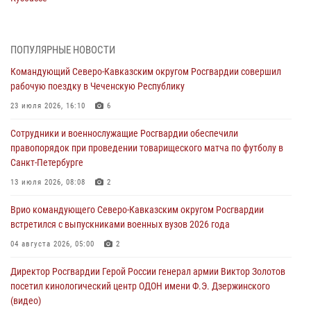
08 августа 2026, 07:00
ОМОН «Ойрат» Управления Росгвардии по Республике Калмыкия
ПОПУЛЯРНЫЕ НОВОСТИ
исполнилось 20 лет
Командующий Северо-Кавказским округом Росгвардии совершил
08 августа 2026, 07:00
рабочую поездку в Чеченскую Республику
В Кабардино-Балкарии сотрудники Росгвардии провели турнир по
23 июля 2026, 16:10
6
настольному теннису ко Дню физкультурника
Сотрудники и военнослужащие Росгвардии обеспечили
08 августа 2026, 07:00
правопорядок при проведении товарищеского матча по футболу в
Санкт-Петербурге
Военнослужащие Софринской бригады Росгвардии встретились с
участником патриотического проекта «Дорогой Ломоносова —
13 июля 2026, 08:08
2
дорогой к Победе в СВО» (видео)
Врио командующего Северо-Кавказским округом Росгвардии
08 августа 2026, 07:00
2
1
встретился с выпускниками военных вузов 2026 года
В Москве росгвардейцы оказали помощь медикам и девушке с
04 августа 2026, 05:00
2
ограниченными возможностями здоровья (видео)
Директор Росгвардии Герой России генерал армии Виктор Золотов
08 августа 2026, 06:32
1
посетил кинологический центр ОДОН имени Ф.Э. Дзержинского
(видео)