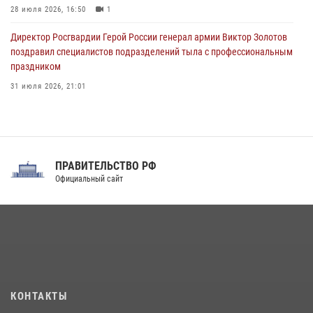
28 июля 2026, 16:50
1
Директор Росгвардии Герой России генерал армии Виктор Золотов
поздравил специалистов подразделений тыла с профессиональным
праздником
31 июля 2026, 21:01
В ОГВ(с) завершилась служебная командировка сотрудников ОМОН
Росгвардии
20 июля 2026, 09:25
3
ПРАВИТЕЛЬСТВО РФ
Праздник «Один день с Росгвардией» к 105-летию Центрального
Официальный сайт
округа прошел на Поклонной горе
18 июля 2026, 13:43
15
1
При силовой поддержке СОБР Росгвардии в Иркутской области
повели рейды по соблюдению миграционного законодательства
(видео)
30 июля 2026, 08:00
1
КОНТАКТЫ