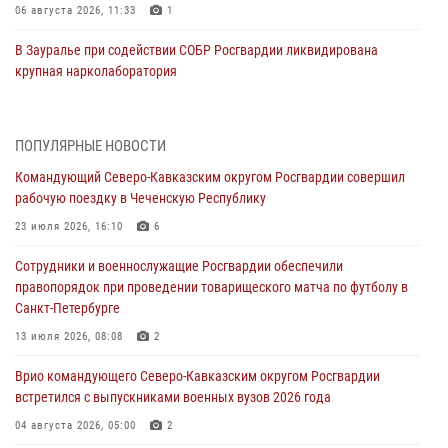
06 августа 2026, 11:33
1
В Зауралье при содействии СОБР Росгвардии ликвидирована
крупная нарколаборатория
06 августа 2026, 11:27
В Москве росгвардейцы задержали троих мужчин, устроивших
ПОПУЛЯРНЫЕ НОВОСТИ
пьяный дебош в баре (видео)
Командующий Северо-Кавказским округом Росгвардии совершил
06 августа 2026, 11:20
1
рабочую поездку в Чеченскую Республику
Взрывотехники Росгвардии на Ставрополье обезвредили снаряд
23 июля 2026, 16:10
6
времен Великой Отечественной войны
Сотрудники и военнослужащие Росгвардии обеспечили
06 августа 2026, 11:15
правопорядок при проведении товарищеского матча по футболу в
Санкт-Петербурге
Подвиги героев‑росгвардейцев увековечили в новой музейной
экспозиции белгородского музея‑диорамы «Курская битва.
13 июля 2026, 08:08
2
Белгородское направление»
Врио командующего Северо-Кавказским округом Росгвардии
06 августа 2026, 10:30
3
встретился с выпускниками военных вузов 2026 года
Охрану общественного порядка и безопасность на футбольном
04 августа 2026, 05:00
2