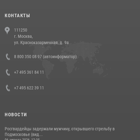
(видео)
30 июля 2026, 08:00
1
КОНТАКТЫ
В Челябинске росгвардейцы задержали злоумышленников,
111250
напавших на бригаду скорой помощи (видео)
г. Москва,
14 июля 2026, 12:20
1
ул. Красноказарменная, д. 9а
В Росгвардии прошла военно-научная конференция по обобщению
8 800 350 08 97 (автоинформатор)
боевого опыта
08 июля 2026, 07:01
+7 495 361 84 11
+7 495 622 39 11
НОВОСТИ
Росгвардейцы задержали мужчину, открывшего стрельбу в
Подмосковье (вид...