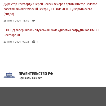
матче в Москве обеспечила Росгвардия (видео)
Директор Росгвардии Герой России генерал армии Виктор Золотов
06 августа 2026, 10:13
1
посетил кинологический центр ОДОН имени Ф.Э. Дзержинского
(видео)
28 июля 2026, 16:50
1
В ОГВ(с) завершилась служебная командировка сотрудников ОМОН
Росгвардии
20 июля 2026, 09:25
3
Директор Росгвардии Герой России генерал армии Виктор Золотов
поздравил специалистов подразделений тыла с профессиональным
праздником
31 июля 2026, 21:01
ПРАВИТЕЛЬСТВО РФ
Праздник «Один день с Росгвардией» к 105-летию Центрального
Официальный сайт
округа прошел на Поклонной горе
18 июля 2026, 13:43
15
1
При силовой поддержке СОБР Росгвардии в Иркутской области
повели рейды по соблюдению миграционного законодательства