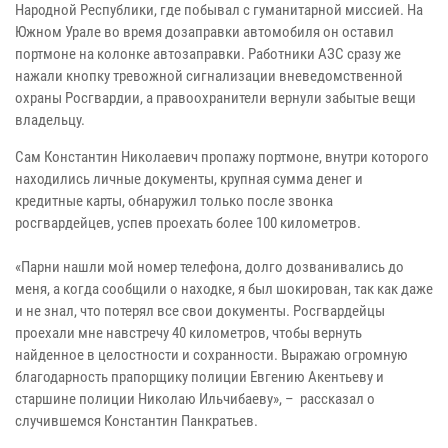
Народной Республики, где побывал с гуманитарной миссией. На
Южном Урале во время дозаправки автомобиля он оставил
портмоне на колонке автозаправки. Работники АЗС сразу же
нажали кнопку тревожной сигнализации вневедомственной
охраны Росгвардии, а правоохранители вернули забытые вещи
владельцу.
Сам Константин Николаевич пропажу портмоне, внутри которого
находились личные документы, крупная сумма денег и
кредитные карты, обнаружил только после звонка
росгвардейцев, успев проехать более 100 километров.
«Парни нашли мой номер телефона, долго дозванивались до
меня, а когда сообщили о находке, я был шокирован, так как даже
и не знал, что потерял все свои документы. Росгвардейцы
проехали мне навстречу 40 километров, чтобы вернуть
найденное в целостности и сохранности. Выражаю огромную
благодарность прапорщику полиции Евгению Акентьеву и
старшине полиции Николаю Ильчибаеву», – рассказал о
случившемся Константин Панкратьев.