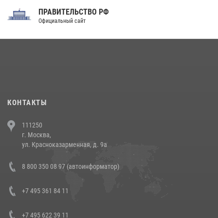
ПРАВИТЕЛЬСТВО РФ
Праздник «Один день с Росгвардией» к 105-летию Центрального
Официальный сайт
округа прошел на Поклонной горе
18 июля 2026, 13:43
15
1
При силовой поддержке СОБР Росгвардии в Иркутской области
повели рейды по соблюдению миграционного законодательства
(видео)
30 июля 2026, 08:00
1
КОНТАКТЫ
В Челябинске росгвардейцы задержали злоумышленников,
111250
напавших на бригаду скорой помощи (видео)
г. Москва,
14 июля 2026, 12:20
1
ул. Красноказарменная, д. 9а
Состоялась рабочая встреча директора Росгвардии Героя России
8 800 350 08 97 (автоинформатор)
генерала армии Виктора Золотова с заместителем полномочного
представителя Президента Российской Федерации в Северо-
Кавказском федеральном округе Виталием Кузнецовым
+7 495 361 84 11
30 июля 2026, 15:35
4
+7 495 622 39 11