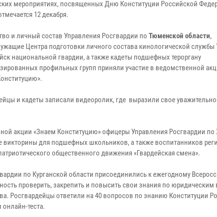
ских мероприятиях, посвященных Дню Конституции Российской Феде
отмечается 12 декабря.
тво и личный состав Управления Росгвардии по
Тюменской области
,
ужащие Центра подготовки личного состава кинологической службы 
ойск национальной гвардии, а также кадеты подшефных тероргану
зированных профильных групп приняли участие в ведомственной ак
онституцию».
ейцы и кадеты записали видеоролик, где выразили свое уважительно
ной акции «Знаем Конституцию» офицеры Управления Росгвардии по
ые викторины для подшефных школьников, а также воспитанников рег
атриотического общественного движения «Гвардейская смена».
вардии по Курганской области присоединились к ежегодному Всерос
ность проверить, закрепить и повысить свои знания по юридическим
ва. Росгвардейцы ответили на 40 вопросов по знанию Конституции Р
 онлайн-теста.