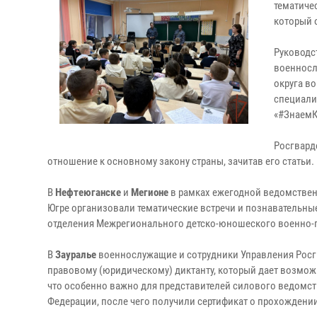
тематиче
который 
Руководс
военносл
округа в
специали
«#ЗнаемК
Росгвард
отношение к основному закону страны, зачитав его статьи.
В
Нефтеюганске
и
Мегионе
в рамках ежегодной ведомствен
Югре организовали тематические встречи и познавательн
отделения Межрегионального детско-юношеского военно-п
В
Зауралье
военнослужащие и сотрудники Управления Росг
правовому (юридическому) диктанту, который дает возмож
что особенно важно для представителей силового ведомст
Федерации, после чего получили сертификат о прохождении