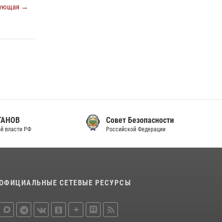
ующая →
законодательства (видео)
30 июля 2026, 08:00
1
В Челябинске росгвардейцы задержали
злоумышленников, напавших на бригаду
скорой помощи (видео)
14 июля 2026, 12:20
1
В Росгвардии прошла военно-научная
конференция по обобщению боевого опыта
Совет Безопасности
08 июля 2026, 07:01
Российской Федерации
ОФИЦИАЛЬНЫЕ СЕТЕВЫЕ РЕСУРСЫ