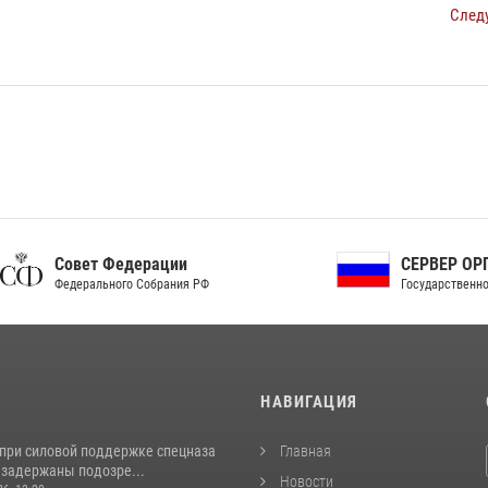
След
ет Федерации
СЕРВЕР ОРГАНОВ
рального Собрания РФ
Государственной власти РФ
И
НАВИГАЦИЯ
 при силовой поддержке спецназа
Главная
 задержаны подозре...
Новости