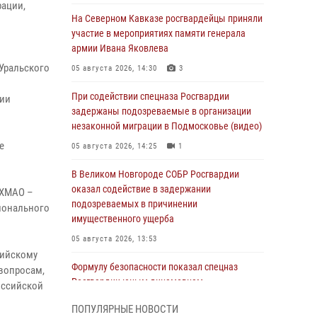
рации,
На Северном Кавказе росгвардейцы приняли
участие в мероприятиях памяти генерала
армии Ивана Яковлева
Уральского
05 августа 2026, 14:30
3
При содействии спецназа Росгвардии
ции
задержаны подозреваемые в организации
незаконной миграции в Подмосковье (видео)
е
05 августа 2026, 14:25
1
В Великом Новгороде СОБР Росгвардии
оказал содействие в задержании
 ХМАО –
подозреваемых в причинении
ионального
имущественного ущерба
05 августа 2026, 13:53
сийскому
Формулу безопасности показал спецназ
 вопросам,
Росгвардии юным динамовцам
оссийской
Свердловской области
ПОПУЛЯРНЫЕ НОВОСТИ
05 августа 2026, 13:50
4