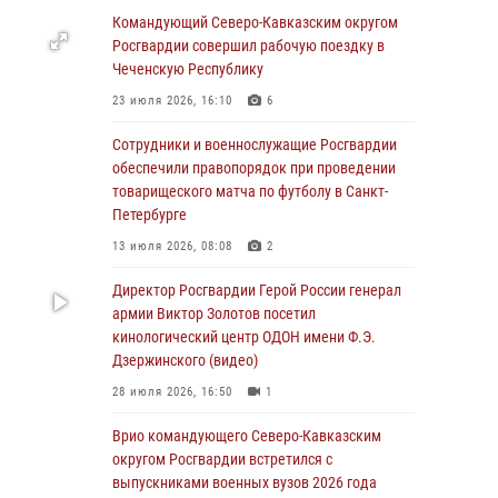
Командующий Северо-Кавказским округом
В столице росгвардейцы задержали мужчину,
Росгвардии совершил рабочую поездку в
устроившего дебош в букмекерской конторе
Чеченскую Республику
(видео)
23 июля 2026, 16:10
6
05 августа 2026, 13:25
1
Сотрудники и военнослужащие Росгвардии
В Удмуртии при силовой поддержке спецназа
обеспечили правопорядок при проведении
Росгвардии задержаны подозреваемые в
товарищеского матча по футболу в Санкт-
мошенничестве под видом оказания
Петербурге
оздоровительных услуг (видео)
13 июля 2026, 08:08
2
05 августа 2026, 13:20
1
1
Директор Росгвардии Герой России генерал
В Москве дети сотрудников и
армии Виктор Золотов посетил
военнослужащих Росгвардии посетили
кинологический центр ОДОН имени Ф.Э.
мастер-класс по художественной гимнастике
Дзержинского (видео)
05 августа 2026, 13:00
3
28 июля 2026, 16:50
1
Офицеры Росгвардии и ветераны войск
Врио командующего Северо-Кавказским
правопорядка почтили память генерала
округом Росгвардии встретился с
армии Ивана Кирилловича Яковлева
выпускниками военных вузов 2026 года