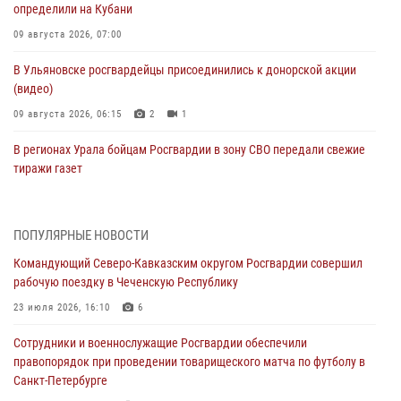
определили на Кубани
09 августа 2026, 07:00
В Ульяновске росгвардейцы присоединились к донорской акции
(видео)
09 августа 2026, 06:15
2
1
В регионах Урала бойцам Росгвардии в зону СВО передали свежие
тиражи газет
09 августа 2026, 05:00
Росгвардейцы провели занятие по стрелковой подготовке для
ПОПУЛЯРНЫЕ НОВОСТИ
воспитанников Центра детского, юношеского туризма и
Командующий Северо-Кавказским округом Росгвардии совершил
краеведения Луганской Народной Республики
рабочую поездку в Чеченскую Республику
09 августа 2026, 05:00
23 июля 2026, 16:10
6
Всероссийская ведомственная акции «Каникулы с Росгвардией
Сотрудники и военнослужащие Росгвардии обеспечили
проходит в Сибири
правопорядок при проведении товарищеского матча по футболу в
09 августа 2026, 04:00
5
Санкт-Петербурге