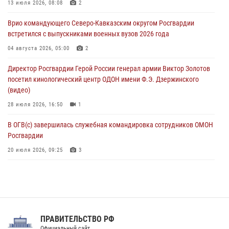
Росгвардейцы провели патриотическое занятие для детей на
13 июля 2026, 08:08
2
Поклонной горе в Москве (видео)
Врио командующего Северо-Кавказским округом Росгвардии
08 августа 2026, 14:10
3
1
встретился с выпускниками военных вузов 2026 года
В ЛНР росгвардейцы провели тренировку по единоборствам для
04 августа 2026, 05:00
2
юных воспитанников спортивной школы
Директор Росгвардии Герой России генерал армии Виктор Золотов
08 августа 2026, 13:00
1
посетил кинологический центр ОДОН имени Ф.Э. Дзержинского
(видео)
28 июля 2026, 16:50
1
В ОГВ(с) завершилась служебная командировка сотрудников ОМОН
Росгвардии
20 июля 2026, 09:25
3
Директор Росгвардии Герой России генерал армии Виктор Золотов
поздравил специалистов подразделений тыла с профессиональным
праздником
31 июля 2026, 21:01
ПРАВИТЕЛЬСТВО РФ
Праздник «Один день с Росгвардией» к 105-летию Центрального
Официальный сайт