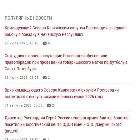
тактическом турнире (видео)
08 августа 2026, 06:15
9
1
ПОПУЛЯРНЫЕ НОВОСТИ
День физкультурника в Уральском округе Росгвардии отметили
Командующий Северо-Кавказским округом Росгвардии совершил
турнирами, мастер-классами и легкоатлетическими забегами
рабочую поездку в Чеченскую Республику
08 августа 2026, 06:03
9
23 июля 2026, 16:10
6
Кинологи Росгвардии со всей страны приступили к новому курсу
Сотрудники и военнослужащие Росгвардии обеспечили
подготовки на Урале
правопорядок при проведении товарищеского матча по футболу в
08 августа 2026, 05:00
3
Санкт-Петербурге
В ДНР выполняющие задачи СВО росгвардейцы получают из дома
13 июля 2026, 08:08
2
региональные газеты и поддержку земляков
Врио командующего Северо-Кавказским округом Росгвардии
08 августа 2026, 05:00
встретился с выпускниками военных вузов 2026 года
Комплексные проверки безопасности объектов образования с
04 августа 2026, 05:00
2
участием Росгвардии продолжаются на Урале
Директор Росгвардии Герой России генерал армии Виктор Золотов
08 августа 2026, 04:01
5
посетил кинологический центр ОДОН имени Ф.Э. Дзержинского
(видео)
28 июля 2026, 16:50
1