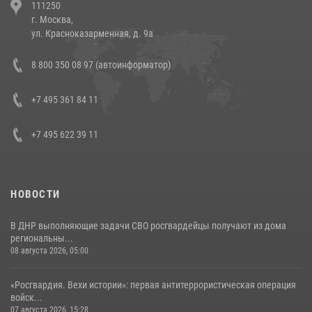
111250
напавших на бригаду скорой помощи (видео)
г. Москва,
14 июля 2026, 12:20
1
ул. Красноказарменная, д. 9а
Состоялась рабочая встреча директора Росгвардии Героя России
8 800 350 08 97 (автоинформатор)
генерала армии Виктора Золотова с заместителем полномочного
представителя Президента Российской Федерации в Северо-
Кавказском федеральном округе Виталием Кузнецовым
+7 495 361 84 11
30 июля 2026, 15:35
4
+7 495 622 39 11
НОВОСТИ
В ДНР выполняющие задачи СВО росгвардейцы получают из дома
региональны...
08 августа 2026, 05:00
«Росгвардия. Вехи истории»: первая антитеррористическая операция
войск...
07 августа 2026, 15:28