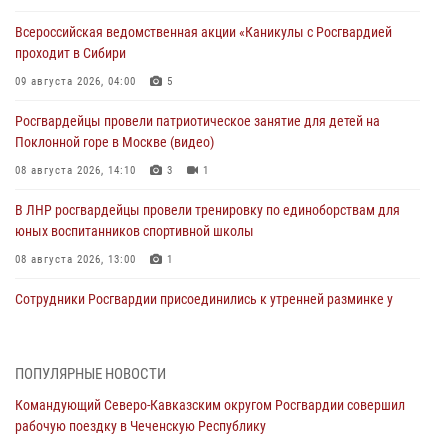
Всероссийская ведомственная акции «Каникулы с Росгвардией
проходит в Сибири
09 августа 2026, 04:00
5
Росгвардейцы провели патриотическое занятие для детей на
Поклонной горе в Москве (видео)
08 августа 2026, 14:10
3
1
В ЛНР росгвардейцы провели тренировку по единоборствам для
юных воспитанников спортивной школы
08 августа 2026, 13:00
1
Сотрудники Росгвардии присоединились к утренней разминке у
стен музея истории космонавтики в Калуге
08 августа 2026, 09:29
2
ПОПУЛЯРНЫЕ НОВОСТИ
В Северо-Западном округе Росгвардии продолжаются мероприятия
Командующий Северо-Кавказским округом Росгвардии совершил
в честь юбилея ведомства
рабочую поездку в Чеченскую Республику
08 августа 2026, 09:03
1