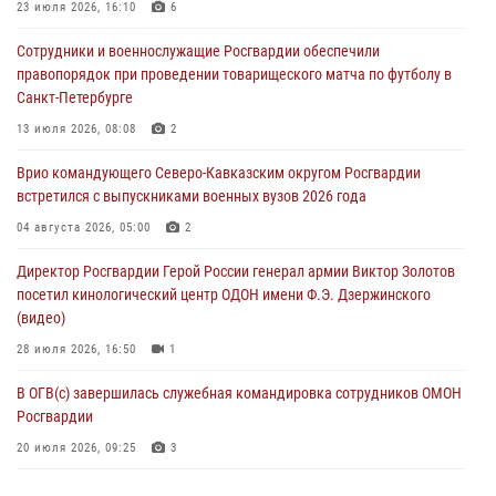
23 июля 2026, 16:10
6
Росгвардейцы в ЛНР совершенствуют навыки тактической
Сотрудники и военнослужащие Росгвардии обеспечили
медицины с учетом опыта СВО
правопорядок при проведении товарищеского матча по футболу в
08 августа 2026, 09:00
2
Санкт-Петербурге
В Кабардино-Балкарии сотрудники Росгвардии провели турнир по
13 июля 2026, 08:08
2
настольному теннису ко Дню физкультурника
Врио командующего Северо-Кавказским округом Росгвардии
08 августа 2026, 07:00
встретился с выпускниками военных вузов 2026 года
Военнослужащие Софринской бригады Росгвардии встретились с
04 августа 2026, 05:00
2
участником патриотического проекта «Дорогой Ломоносова —
Директор Росгвардии Герой России генерал армии Виктор Золотов
дорогой к Победе в СВО» (видео)
посетил кинологический центр ОДОН имени Ф.Э. Дзержинского
08 августа 2026, 07:00
2
1
(видео)
28 июля 2026, 16:50
1
В ОГВ(с) завершилась служебная командировка сотрудников ОМОН
Росгвардии
20 июля 2026, 09:25
3
Директор Росгвардии Герой России генерал армии Виктор Золотов