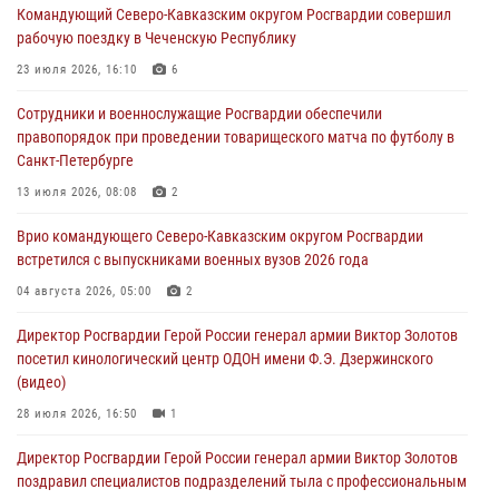
Командующий Северо-Кавказским округом Росгвардии совершил
09 августа 2026, 11:00
1
рабочую поездку в Чеченскую Республику
Росгвардейцы в зоне СВО передали подарки детям и помогли
23 июля 2026, 16:10
6
нуждающимся гражданам
Сотрудники и военнослужащие Росгвардии обеспечили
09 августа 2026, 09:00
правопорядок при проведении товарищеского матча по футболу в
Санкт-Петербурге
В Чеченской Республике пожарные расчеты Росгвардии и МЧС
отработали межведомственное взаимодействие
13 июля 2026, 08:08
2
09 августа 2026, 08:00
2
Врио командующего Северо-Кавказским округом Росгвардии
встретился с выпускниками военных вузов 2026 года
В Центральных регионах России продолжается ведомственная
акция «Каникулы с Росгвардией»
04 августа 2026, 05:00
2
09 августа 2026, 08:00
8
Директор Росгвардии Герой России генерал армии Виктор Золотов
посетил кинологический центр ОДОН имени Ф.Э. Дзержинского
(видео)
28 июля 2026, 16:50
1
Директор Росгвардии Герой России генерал армии Виктор Золотов
поздравил специалистов подразделений тыла с профессиональным