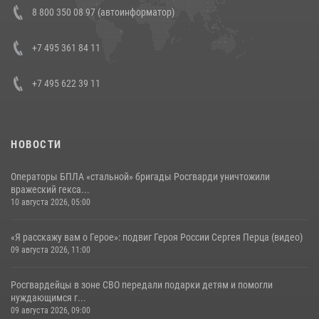
В Нижнем Новгороде состоялось Всероссийское совещание-
8 800 350 08 97 (автоинформатор)
семинар по вопросам развития вневедомственной охраны
Росгвардии (видео)
+7 495 361 84 11
06 августа 2026, 14:47
10
1
+7 495 622 39 11
НОВОСТИ
Операторы БПЛА «стальной» бригады Росгварди уничтожили
вражеский гекса...
10 августа 2026, 05:00
«Я расскажу вам о Герое»: подвиг Героя России Сергея Перца (видео)
09 августа 2026, 11:00
Росгвардейцы в зоне СВО передали подарки детям и помогли
нуждающимся г...
09 августа 2026, 09:00