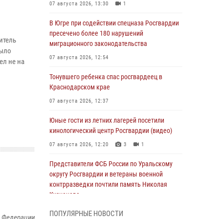
07 августа 2026, 13:30
1
В Югре при содействии спецназа Росгвардии
пресечено более 180 нарушений
итель
миграционного законодательства
Было
07 августа 2026, 12:54
ел не на
Тонувшего ребенка спас росгвардеец в
Краснодарском крае
07 августа 2026, 12:37
Юные гости из летних лагерей посетили
кинологический центр Росгвардии (видео)
07 августа 2026, 12:20
3
1
Представители ФСБ России по Уральскому
округу Росгвардии и ветераны военной
контрразведки почтили память Николая
Кузнецова
07 августа 2026, 12:00
4
ПОПУЛЯРНЫЕ НОВОСТИ
й Федерации