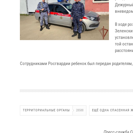
Дежурный
вневедом
В ходе р
Зеленски
установл
той остан
расстоян
Сотрудниками Росгвардии ребенок был передан родителя
ТЕРРИТОРИАЛЬНЫЕ ОРГАНЫ
28588
ЕЩЁ ОДНА СПАСЕННАЯ 
Пресс-служба С