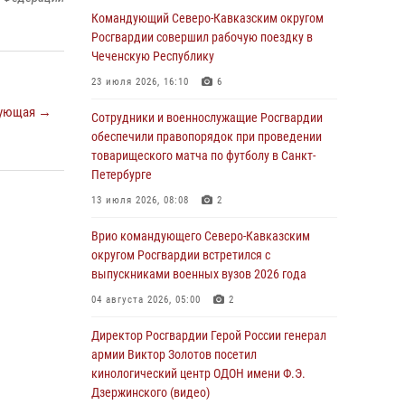
Ветеран войск правопорядка генерал-майор
Командующий Северо-Кавказским округом
Иван Пияшев – герой выпуска «Легенды
Росгвардии совершил рабочую поездку в
армии с Александром Маршалом»
Чеченскую Республику
07 августа 2026, 12:00
23 июля 2026, 16:10
6
ующая →
Росгвардейцы пресекли попытку руферов
Сотрудники и военнослужащие Росгвардии
подняться на крышу Смольного собора в
обеспечили правопорядок при проведении
Санкт-Петербурге (видео)
товарищеского матча по футболу в Санкт-
Петербурге
07 августа 2026, 11:34
3
1
13 июля 2026, 08:08
2
В Курске росгвардейцы провели занятие по
основам взрывобезопасности
Врио командующего Северо-Кавказским
округом Росгвардии встретился с
07 августа 2026, 11:33
выпускниками военных вузов 2026 года
Рэпер ST посетил раненых росгвардейцев в
04 августа 2026, 05:00
2
Главном военном клиническом госпитале
ведомства
Директор Росгвардии Герой России генерал
армии Виктор Золотов посетил
07 августа 2026, 11:18
2
кинологический центр ОДОН имени Ф.Э.
Дзержинского (видео)
В Ставрополе офицеры Росгвардии стали