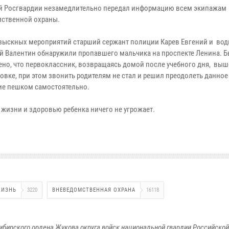
 Росгвардии незамедлительно передал информацию всем экипажам
ственной охраны.
озыскных мероприятий старший сержант полиции Карев Евгений и вод
й Валентин обнаружили пропавшего мальчика на проспекте Ленина. 
ено, что первоклассник, возвращаясь домой после учебного дня, выш
овке, при этом звонить родителям не стал и решил преодолеть данное
ие пешком самостоятельно.
м, жизни и здоровью ребенка ничего не угрожает.
ЖИЗНЬ
3220
ВНЕВЕДОМСТВЕННАЯ ОХРАНА
16118
ибирского ордена Жукова округа войск национальной гвардии Российско