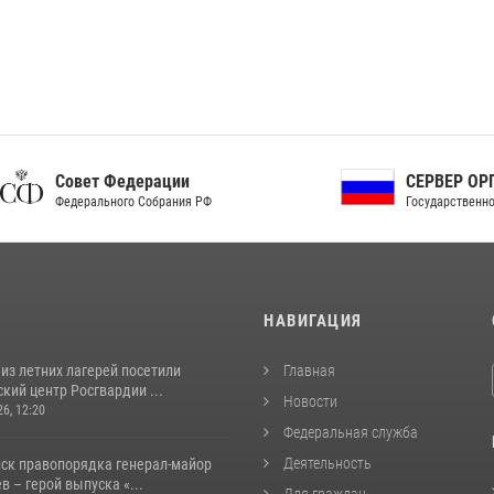
ет Федерации
СЕРВЕР ОРГАНОВ
рального Собрания РФ
Государственной власти РФ
И
НАВИГАЦИЯ
из летних лагерей посетили
Главная
кий центр Росгвардии ...
Новости
26, 12:20
Федеральная служба
Деятельность
йск правопорядка генерал-майор
 – герой выпуска «...