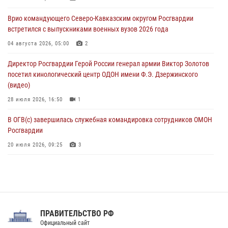
В Югре при содействии спецназа Росгвардии пресечено более 180
Врио командующего Северо-Кавказским округом Росгвардии
нарушений миграционного законодательства
встретился с выпускниками военных вузов 2026 года
07 августа 2026, 12:54
04 августа 2026, 05:00
2
Тонувшего ребенка спас росгвардеец в Краснодарском крае
Директор Росгвардии Герой России генерал армии Виктор Золотов
07 августа 2026, 12:37
посетил кинологический центр ОДОН имени Ф.Э. Дзержинского
(видео)
28 июля 2026, 16:50
1
В ОГВ(с) завершилась служебная командировка сотрудников ОМОН
Росгвардии
20 июля 2026, 09:25
3
Директор Росгвардии Герой России генерал армии Виктор Золотов
поздравил специалистов подразделений тыла с профессиональным
праздником
31 июля 2026, 21:01
ПРАВИТЕЛЬСТВО РФ
Праздник «Один день с Росгвардией» к 105-летию Центрального
Официальный сайт