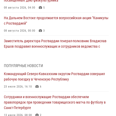
посвященные Дню физкультурника
08 августа 2026, 04:00
5
На Дальнем Востоке продолжается всероссийская акция "Каникулы
с Росгвардией"
08 августа 2026, 00:00
3
Заместитель директора Росгвардии генерал-полковник Владислав
Ершов поздравил военнослужащих и сотрудников ведомства с
Днем физкультурника
07 августа 2026, 21:01
ПОПУЛЯРНЫЕ НОВОСТИ
«Росгвардия. Вехи истории»: первая антитеррористическая
Командующий Северо-Кавказским округом Росгвардии совершил
операция войск правопорядка
рабочую поездку в Чеченскую Республику
07 августа 2026, 15:28
1
23 июля 2026, 16:10
6
В Башкортостане при силовой поддержке спецназа Росгвардии
Сотрудники и военнослужащие Росгвардии обеспечили
пресечена противоправная деятельность, связанная с пропагандой
правопорядок при проведении товарищеского матча по футболу в
терроризма (видео)
Санкт-Петербурге
07 августа 2026, 13:30
1
13 июля 2026, 08:08
2