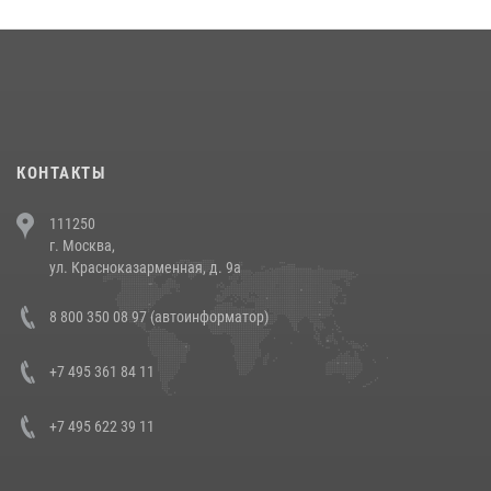
округа прошел на Поклонной горе
18 июля 2026, 13:43
15
1
При силовой поддержке СОБР Росгвардии в Иркутской области
повели рейды по соблюдению миграционного законодательства
(видео)
30 июля 2026, 08:00
1
КОНТАКТЫ
В Челябинске росгвардейцы задержали злоумышленников,
111250
напавших на бригаду скорой помощи (видео)
г. Москва,
14 июля 2026, 12:20
1
ул. Красноказарменная, д. 9а
В Росгвардии прошла военно-научная конференция по обобщению
8 800 350 08 97 (автоинформатор)
боевого опыта
08 июля 2026, 07:01
+7 495 361 84 11
+7 495 622 39 11