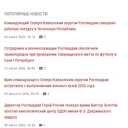
05 августа 2026, 14:25
1
ПОПУЛЯРНЫЕ НОВОСТИ
В Великом Новгороде СОБР Росгвардии оказал содействие в
Командующий Северо-Кавказским округом Росгвардии совершил
задержании подозреваемых в причинении имущественного ущерба
рабочую поездку в Чеченскую Республику
05 августа 2026, 13:53
23 июля 2026, 16:10
6
Формулу безопасности показал спецназ Росгвардии юным
Сотрудники и военнослужащие Росгвардии обеспечили
динамовцам Свердловской области
правопорядок при проведении товарищеского матча по футболу в
05 августа 2026, 13:50
4
Санкт-Петербурге
В столице росгвардейцы задержали мужчину, устроившего дебош в
13 июля 2026, 08:08
2
букмекерской конторе (видео)
Врио командующего Северо-Кавказским округом Росгвардии
05 августа 2026, 13:25
1
встретился с выпускниками военных вузов 2026 года
В Удмуртии при силовой поддержке спецназа Росгвардии
04 августа 2026, 05:00
2
задержаны подозреваемые в мошенничестве под видом оказания
Директор Росгвардии Герой России генерал армии Виктор Золотов
оздоровительных услуг (видео)
посетил кинологический центр ОДОН имени Ф.Э. Дзержинского
05 августа 2026, 13:20
1
1
(видео)
28 июля 2026, 16:50
1