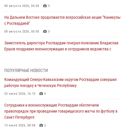
08 августа 2026, 04:00
5
На Дальнем Востоке продолжается всероссийская акция "Каникулы
с Росгвардией"
08 августа 2026, 00:00
3
Заместитель директора Росгвардии генерал-полковник Владислав
Ершов поздравил военнослужащих и сотрудников ведомства с
Днем физкультурника
07 августа 2026, 21:01
ПОПУЛЯРНЫЕ НОВОСТИ
«Росгвардия. Вехи истории»: первая антитеррористическая
Командующий Северо-Кавказским округом Росгвардии совершил
операция войск правопорядка
рабочую поездку в Чеченскую Республику
07 августа 2026, 15:28
1
23 июля 2026, 16:10
6
В Башкортостане при силовой поддержке спецназа Росгвардии
Сотрудники и военнослужащие Росгвардии обеспечили
пресечена противоправная деятельность, связанная с пропагандой
правопорядок при проведении товарищеского матча по футболу в
терроризма (видео)
Санкт-Петербурге
07 августа 2026, 13:30
1
13 июля 2026, 08:08
2