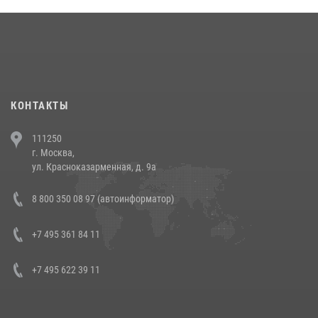
18 июля 2026, 13:43
15
1
При силовой поддержке СОБР Росгвардии в Иркутской области
повели рейды по соблюдению миграционного законодательства
(видео)
30 июля 2026, 08:00
1
КОНТАКТЫ
В Челябинске росгвардейцы задержали злоумышленников,
111250
напавших на бригаду скорой помощи (видео)
г. Москва,
14 июля 2026, 12:20
1
ул. Красноказарменная, д. 9а
В Росгвардии прошла военно-научная конференция по обобщению
8 800 350 08 97 (автоинформатор)
боевого опыта
08 июля 2026, 07:01
+7 495 361 84 11
+7 495 622 39 11