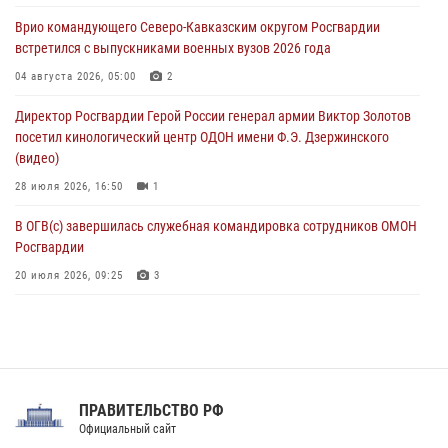
В Югре при содействии спецназа Росгвардии пресечено более 180
Врио командующего Северо-Кавказским округом Росгвардии
нарушений миграционного законодательства
встретился с выпускниками военных вузов 2026 года
07 августа 2026, 12:54
04 августа 2026, 05:00
2
Тонувшего ребенка спас росгвардеец в Краснодарском крае
Директор Росгвардии Герой России генерал армии Виктор Золотов
07 августа 2026, 12:37
посетил кинологический центр ОДОН имени Ф.Э. Дзержинского
(видео)
28 июля 2026, 16:50
1
В ОГВ(с) завершилась служебная командировка сотрудников ОМОН
Росгвардии
20 июля 2026, 09:25
3
Директор Росгвардии Герой России генерал армии Виктор Золотов
поздравил специалистов подразделений тыла с профессиональным
праздником
31 июля 2026, 21:01
ПРАВИТЕЛЬСТВО РФ
Праздник «Один день с Росгвардией» к 105-летию Центрального
Официальный сайт
округа прошел на Поклонной горе