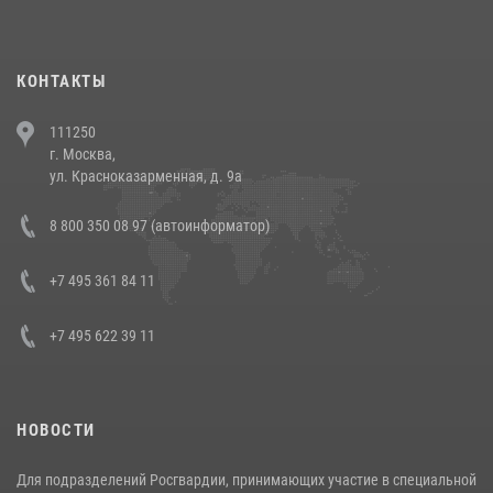
повели рейды по соблюдению миграционного законодательства
(видео)
30 июля 2026, 08:00
1
КОНТАКТЫ
В Челябинске росгвардейцы задержали злоумышленников,
111250
напавших на бригаду скорой помощи (видео)
г. Москва,
14 июля 2026, 12:20
1
ул. Красноказарменная, д. 9а
В Росгвардии прошла военно-научная конференция по обобщению
8 800 350 08 97 (автоинформатор)
боевого опыта
08 июля 2026, 07:01
+7 495 361 84 11
+7 495 622 39 11
НОВОСТИ
Для подразделений Росгвардии, принимающих участие в специальной