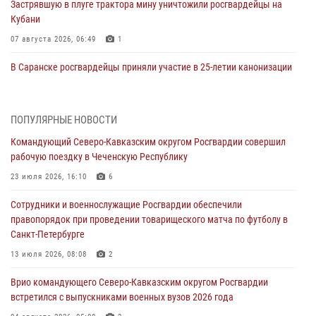
Застрявшую в плуге трактора мину уничтожили росгвардейцы на
Кубани
07 августа 2026, 06:49
1
В Саранске росгвардейцы приняли участие в 25‑летии канонизации
святого праведного воина Федора Ушакова (видео)
07 августа 2026, 06:15
7
1
ПОПУЛЯРНЫЕ НОВОСТИ
Росгвардейцы оказали адресную помощь жителям Луганской
Командующий Северо-Кавказским округом Росгвардии совершил
Народной Республики
рабочую поездку в Чеченскую Республику
07 августа 2026, 05:00
23 июля 2026, 16:10
6
Сотрудники Росгвардии в Забайкалье потушили загоревшийся дом
Сотрудники и военнослужащие Росгвардии обеспечили
с детьми внутри
правопорядок при проведении товарищеского матча по футболу в
07 августа 2026, 04:10
1
Санкт-Петербурге
Оказавшего сопротивление злоумышленника задержали при
13 июля 2026, 08:08
2
участии Росгвардии в Донецке (видео)
Врио командующего Северо-Кавказским округом Росгвардии
07 августа 2026, 04:00
1
встретился с выпускниками военных вузов 2026 года