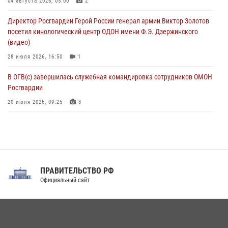
При силовой поддержке спецназа Росгвардии в Красноярском крае
04 августа 2026, 05:00
2
задержаны подозреваемые в мошенничестве в сфере страхования
Директор Росгвардии Герой России генерал армии Виктор Золотов
(видео)
посетил кинологический центр ОДОН имени Ф.Э. Дзержинского
07 августа 2026, 03:34
1
(видео)
28 июля 2026, 16:50
1
В ОГВ(с) завершилась служебная командировка сотрудников ОМОН
Росгвардии
20 июля 2026, 09:25
3
Директор Росгвардии Герой России генерал армии Виктор Золотов
поздравил специалистов подразделений тыла с профессиональным
праздником
31 июля 2026, 21:01
ПРАВИТЕЛЬСТВО РФ
Праздник «Один день с Росгвардией» к 105-летию Центрального
Официальный сайт
округа прошел на Поклонной горе
18 июля 2026, 13:43
15
1
При силовой поддержке СОБР Росгвардии в Иркутской области