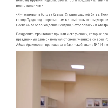
ветерану вручили подарки, цветы, торт и поздравительный
воспоминаниями.
«Я участвовал в боях за Кавказ, Сталинградской битве. По
города Турда под непрерывным миномётным огнем устранил
После было освобождение Венгрии, Чехословакии и Австрии.
Поздравить фронтовика пришли и его ученики, которые про
праздничный день он получал от своих учеников со всей 
Айказ Аракелович преподавал в бакинской школе № 154 им