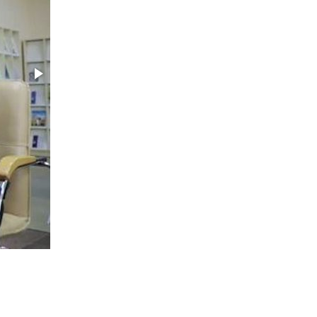
законодательства (видео)
30 июля 2026, 08:00
1
В Челябинске росгвардейцы задержали
злоумышленников, напавших на бригаду
скорой помощи (видео)
14 июля 2026, 12:20
1
В Росгвардии прошла военно-научная
конференция по обобщению боевого опыта
08 июля 2026, 07:01