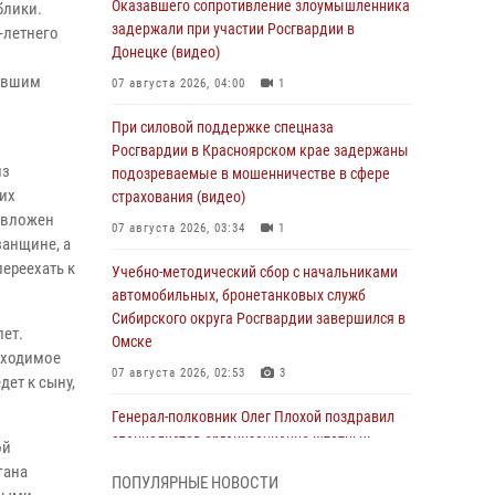
Оказавшего сопротивление злоумышленника
блики.
задержали при участии Росгвардии в
-летнего
Донецке (видео)
нувшим
07 августа 2026, 04:00
1
При силовой поддержке спецназа
Росгвардии в Красноярском крае задержаны
из
подозреваемые в мошенничестве в сфере
их
страхования (видео)
л вложен
07 августа 2026, 03:34
1
занщине, а
переехать к
Учебно-методический сбор с начальниками
автомобильных, бронетанковых служб
Сибирского округа Росгвардии завершился в
лет.
Омске
бходимое
07 августа 2026, 02:53
3
ет к сыну,
Генерал-полковник Олег Плохой поздравил
специалистов организационно-штатных
ой
подразделений Росгвардии с
гана
ПОПУЛЯРНЫЕ НОВОСТИ
профессиональным праздником