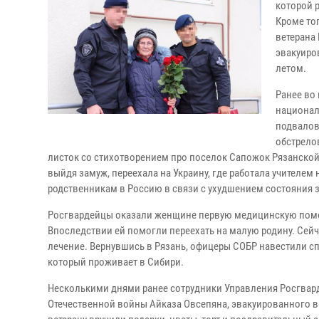
которой 
Кроме то
ветерана
эвакуиро
летом.
Ранее во
национал
подвалов
обстрело
листок со стихотворением про поселок Сапожок Рязанской 
выйдя замуж, переехала на Украину, где работала учителем
родственникам в Россию в связи с ухудшением состояния 
Росгвардейцы оказали женщине первую медицинскую помощь
Впоследствии ей помогли переехать на малую родину. Сей
лечение. Вернувшись в Рязань, офицеры СОБР навестили сп
который проживает в Сибири.
Несколькими днями ранее сотрудники Управления Росгвард
Отечественной войны Айказа Овсепяна, эвакуированного вм