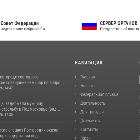
ет Федерации
СЕРВЕР ОРГАНОВ
рального Собрания РФ
Государственной власти РФ
И
НАВИГАЦИЯ
овгороде состоялось
Главная
ое совещание-семинар по вопро...
Новости
26, 14:47
Федеральная служба
Деятельность
цы задержали мужчину,
стрельбу в Подмосковье (вид...
Для граждан
26, 12:35
Документы
Контакты
рске спецназ Росгвардии оказал
при задержании под...
Герои