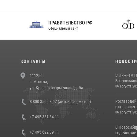
ПРАВИТЕЛЬСТВО РФ
Сов
Официальный сайт
Феде
КОНТАКТЫ
НОВОСТ
В Нижнем Н
111250
Всероссийск
г. Москва,
06 августа 20
ул. Красноказарменная, д. 9а
Росгвардей
8 800 350 08 97 (автоинформатор)
открывшего 
06 августа 20
+7 495 361 84 11
В Новосиби
+7 495 622 39 11
содействие 