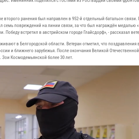
 адрес. Именинник поделился с гостями из Росгвардии своими фронт
сле второго ранения был направлен в 952-й отдельный батальон связи.
 семь повреждений на линии связи, за что был награждён медалью «З
 Победу встретил в австрийском городе Глайсдорф», - рассказал вете
живают в Белгородской области. Ветеран отметил, что поздравления в
России и ближнего зарубежья. После окончания Великой Отечественно
. Зои Космодемьянской более 30 лет.