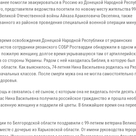
ранее помогли эвакуироваться в Россию из Донецкой Народной Респу
го, представители ведомства посетили по новому месту жительства 99
 Великой Отечественной войны Айказа Аракеловича Овсепяна, также
ванного из районов проведения специальной военной операции ми
 время освобождения Донецкой Народной Республики от украинских
истов сотрудники рязанского СОБР Росгвардии обнаружили в одном 
 пожилую женщину, долгое время укрывавшуюся там от артиллерийск
в со стороны Украины. Рядом с ней находилась Библия, в которую бы
области. Как выяснилось, 74-летняя Нина Васильевна родилась на Ря
 начальных классов. После смерти мужа она не могла самостоятельно 
здоровья.
 и связались с её сыном, с которым она не виделась почти десять 
час Нина Васильевна получила российское гражданство и прошла нео
асенную женщину и подарили ей цветы. В ближайшее время она переед
ии по Белгородской области поздравили с 99-летием ветерана Велик
есте с дочерью из Харьковской области. От имени руководства терор