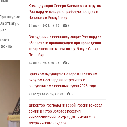
овыми
Командующий Северо-Кавказским округом
06 августа 2026, 21:01
Росгвардии совершил рабочую поездку в
 При штурме
В Нижнем Новгороде состоялось
Чеченскую Республику
а отвагу».
Всероссийское совещание-семинар по
23 июля 2026, 16:10
6
вопросам развития вневедомственной
ран.
охраны Росгвардии (видео)
Сотрудники и военнослужащие Росгвардии
 этот
обеспечили правопорядок при проведении
06 августа 2026, 14:47
10
1
й войны
товарищеского матча по футболу в Санкт-
В Брянске сотрудники и военнослужащие
Петербурге
Росгвардии почтили память Героя России
13 июля 2026, 08:08
2
Олега Визнюка
Врио командующего Северо-Кавказским
06 августа 2026, 14:36
2
округом Росгвардии встретился с
В кинологическом центре Уральского округа
выпускниками военных вузов 2026 года
Росгвардии почтили память товарищей,
04 августа 2026, 05:00
2
погибших при исполнении воинского долга
Директор Росгвардии Герой России генерал
06 августа 2026, 13:29
5
армии Виктор Золотов посетил
В Центральном округе Росгвардии прошли
кинологический центр ОДОН имени Ф.Э.
мероприятия к 108‑летию генерала армии
Дзержинского (видео)