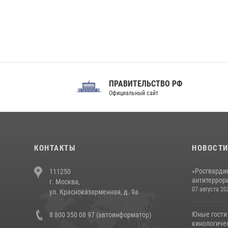
ПРАВИТЕЛЬСТВО РФ
Сов
Официальный сайт
Феде
КОНТАКТЫ
НОВОСТ
«Росгвардия
111250
антитеррори
г. Москва,
07 августа 20
ул. Красноказарменная, д. 9а
Юные гости 
8 800 350 08 97 (автоинформатор)
кинологичес