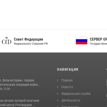
ет Федерации
СЕРВЕР ОРГАНОВ
рального Собрания РФ
Государственной власти РФ
И
НАВИГАЦИЯ
. Вехи истории»: первая
Главная
стическая операция войск...
Новости
26, 15:28
Федеральная служба
Деятельность
из летних лагерей посетили
кий центр Росгвардии ...