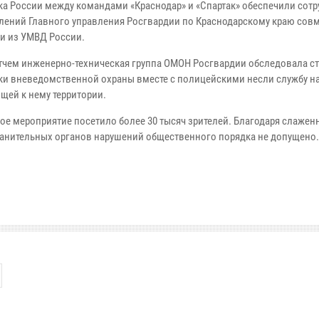
бка России между командами «Краснодар» и «Спартак» обеспечили сот
лений Главного управления Росгвардии по Краснодарскому краю совм
и из УМВД России.
тчем инженерно-техническая группа ОМОН Росгвардии обследовала ст
ки вневедомственной охраны вместе с полицейскими несли службу н
щей к нему территории.
ое мероприятие посетило более 30 тысяч зрителей. Благодаря слажен
анительных органов нарушений общественного порядка не допущено.