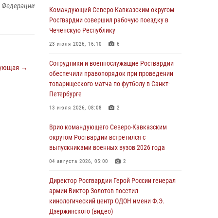
й Федерации
Иван Пияшев – герой выпуска «Легенды
Командующий Северо-Кавказским округом
армии с Александром Маршалом»
Росгвардии совершил рабочую поездку в
Чеченскую Республику
07 августа 2026, 12:00
23 июля 2026, 16:10
6
Представители ФСБ России по Уральскому
округу Росгвардии и ветераны военной
Сотрудники и военнослужащие Росгвардии
ующая →
контрразведки почтили память Николая
обеспечили правопорядок при проведении
Кузнецова
товарищеского матча по футболу в Санкт-
Петербурге
07 августа 2026, 12:00
4
13 июля 2026, 08:08
2
Росгвардейцы пресекли попытку руферов
подняться на крышу Смольного собора в
Врио командующего Северо-Кавказским
Санкт-Петербурге (видео)
округом Росгвардии встретился с
выпускниками военных вузов 2026 года
07 августа 2026, 11:34
3
1
04 августа 2026, 05:00
2
В Курске росгвардейцы провели занятие по
основам взрывобезопасности
Директор Росгвардии Герой России генерал
армии Виктор Золотов посетил
07 августа 2026, 11:33
кинологический центр ОДОН имени Ф.Э.
Дзержинского (видео)
Рэпер ST посетил раненых росгвардейцев в