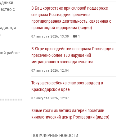
рудники
В Башкортостане при силовой поддержке
естно с
спецназа Росгвардии пресечена
противоправная деятельность, связанная с
адион, а
пропагандой терроризма (видео)
а
07 августа 2026, 13:30
1
В Югре при содействии спецназа Росгвардии
ной работе
пресечено более 180 нарушений
миграционного законодательства
07 августа 2026, 12:54
Тонувшего ребенка спас росгвардеец в
Краснодарском крае
07 августа 2026, 12:37
Юные гости из летних лагерей посетили
кинологический центр Росгвардии (видео)
07 августа 2026, 12:20
3
1
ПОПУЛЯРНЫЕ НОВОСТИ
Ветеран войск правопорядка генерал-майор