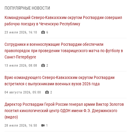
08 августа 2026, 14:10
3
1
ПОПУЛЯРНЫЕ НОВОСТИ
В ЛНР росгвардейцы провели тренировку по единоборствам для
Командующий Северо-Кавказским округом Росгвардии совершил
юных воспитанников спортивной школы
рабочую поездку в Чеченскую Республику
08 августа 2026, 13:00
1
23 июля 2026, 16:10
6
Сотрудники Росгвардии присоединились к утренней разминке у
Сотрудники и военнослужащие Росгвардии обеспечили
стен музея истории космонавтики в Калуге
правопорядок при проведении товарищеского матча по футболу в
08 августа 2026, 09:29
2
Санкт-Петербурге
В Северо-Западном округе Росгвардии продолжаются мероприятия
13 июля 2026, 08:08
2
в честь юбилея ведомства
Врио командующего Северо-Кавказским округом Росгвардии
08 августа 2026, 09:03
1
встретился с выпускниками военных вузов 2026 года
Росгвардейцы в ЛНР совершенствуют навыки тактической
04 августа 2026, 05:00
2
медицины с учетом опыта СВО
Директор Росгвардии Герой России генерал армии Виктор Золотов
08 августа 2026, 09:00
2
посетил кинологический центр ОДОН имени Ф.Э. Дзержинского
(видео)
28 июля 2026, 16:50
1