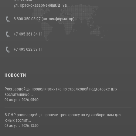
14 июля 2026, 12:20
1
ул. Красноказарменная, д. 9а
Состоялась рабочая встреча директора Росгвардии Героя России
8 800 350 08 97 (автоинформатор)
генерала армии Виктора Золотова с заместителем полномочного
представителя Президента Российской Федерации в Северо-
Кавказском федеральном округе Виталием Кузнецовым
+7 495 361 84 11
30 июля 2026, 15:35
4
+7 495 622 39 11
НОВОСТИ
Росгвардейцы провели занятие по стрелковой подготовке для
воспитаннико...
09 августа 2026, 05:00
В ЛНР росгвардейцы провели тренировку по единоборствам для
юных воспит...
08 августа 2026, 13:00