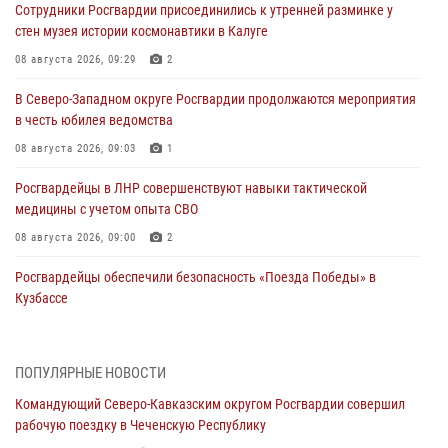
Сотрудники Росгвардии присоединились к утренней разминке у
стен музея истории космонавтики в Калуге
08 августа 2026, 09:29
2
В Северо-Западном округе Росгвардии продолжаются мероприятия
в честь юбилея ведомства
08 августа 2026, 09:03
1
Росгвардейцы в ЛНР совершенствуют навыки тактической
медицины с учетом опыта СВО
08 августа 2026, 09:00
2
Росгвардейцы обеспечили безопасность «Поезда Победы» в
Кузбассе
08 августа 2026, 07:00
Военнослужащие Софринской бригады Росгвардии встретились с
ПОПУЛЯРНЫЕ НОВОСТИ
участником патриотического проекта «Дорогой Ломоносова —
Командующий Северо-Кавказским округом Росгвардии совершил
дорогой к Победе в СВО» (видео)
рабочую поездку в Чеченскую Республику
08 августа 2026, 07:00
2
1