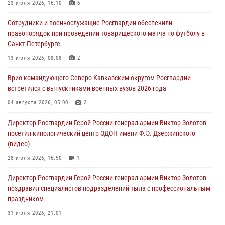
23 июля 2026, 16:10
6
В Кабардино-Балкарии сотрудники Росгвардии провели турнир по
Сотрудники и военнослужащие Росгвардии обеспечили
настольному теннису ко Дню физкультурника
правопорядок при проведении товарищеского матча по футболу в
08 августа 2026, 07:00
Санкт-Петербурге
ОМОН «Ойрат» Управления Росгвардии по Республике Калмыкия
13 июля 2026, 08:08
2
исполнилось 20 лет
Врио командующего Северо-Кавказским округом Росгвардии
08 августа 2026, 07:00
встретился с выпускниками военных вузов 2026 года
В Москве росгвардейцы оказали помощь медикам и девушке с
04 августа 2026, 05:00
2
ограниченными возможностями здоровья (видео)
Директор Росгвардии Герой России генерал армии Виктор Золотов
08 августа 2026, 06:32
1
посетил кинологический центр ОДОН имени Ф.Э. Дзержинского
(видео)
28 июля 2026, 16:50
1
Директор Росгвардии Герой России генерал армии Виктор Золотов
поздравил специалистов подразделений тыла с профессиональным
праздником
31 июля 2026, 21:01