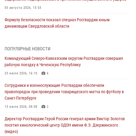
05 августа 2026, 13:53
Формулу безопасности показал спецназ Росгвардии юным
динамовцам Свердловской области
05 августа 2026, 13:50
4
В столице росгвардейцы задержали мужчину, устроившего дебош в
ПОПУЛЯРНЫЕ НОВОСТИ
букмекерской конторе (видео)
Командующий Северо-Кавказским округом Росгвардии совершил
05 августа 2026, 13:25
1
рабочую поездку в Чеченскую Республику
В Удмуртии при силовой поддержке спецназа Росгвардии
23 июля 2026, 16:10
6
задержаны подозреваемые в мошенничестве под видом оказания
Сотрудники и военнослужащие Росгвардии обеспечили
оздоровительных услуг (видео)
правопорядок при проведении товарищеского матча по футболу в
05 августа 2026, 13:20
1
1
Санкт-Петербурге
В Москве дети сотрудников и военнослужащих Росгвардии
13 июля 2026, 08:08
2
посетили мастер-класс по художественной гимнастике
Директор Росгвардии Герой России генерал армии Виктор Золотов
05 августа 2026, 13:00
3
посетил кинологический центр ОДОН имени Ф.Э. Дзержинского
(видео)
Офицеры Росгвардии и ветераны войск правопорядка почтили