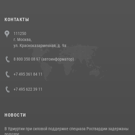
повели рейды по соблюдению миграционного законодательства
(видео)
30 июля 2026, 08:00
1
КОНТАКТЫ
В Челябинске росгвардейцы задержали злоумышленников,
111250
напавших на бригаду скорой помощи (видео)
г. Москва,
14 июля 2026, 12:20
1
ул. Красноказарменная, д. 9а
В Росгвардии прошла военно-научная конференция по обобщению
8 800 350 08 97 (автоинформатор)
боевого опыта
08 июля 2026, 07:01
+7 495 361 84 11
+7 495 622 39 11
НОВОСТИ
В Удмуртии при силовой поддержке спецназа Росгвардии задержаны
подозре...