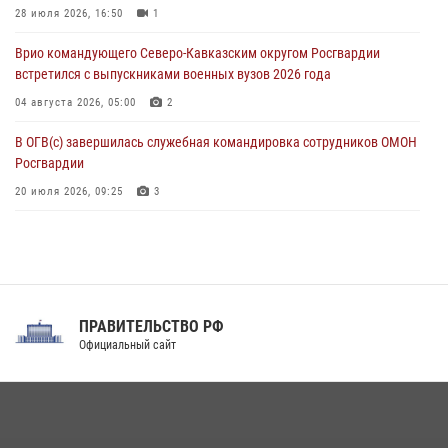
память генерала армии Ивана Кирилловича Яковлева
28 июля 2026, 16:50
1
05 августа 2026, 12:40
6
Врио командующего Северо-Кавказским округом Росгвардии
встретился с выпускниками военных вузов 2026 года
04 августа 2026, 05:00
2
В ОГВ(с) завершилась служебная командировка сотрудников ОМОН
Росгвардии
20 июля 2026, 09:25
3
Директор Росгвардии Герой России генерал армии Виктор Золотов
поздравил специалистов подразделений тыла с профессиональным
праздником
31 июля 2026, 21:01
ПРАВИТЕЛЬСТВО РФ
Праздник «Один день с Росгвардией» к 105-летию Центрального
Официальный сайт
округа прошел на Поклонной горе
18 июля 2026, 13:43
15
1
При силовой поддержке СОБР Росгвардии в Иркутской области