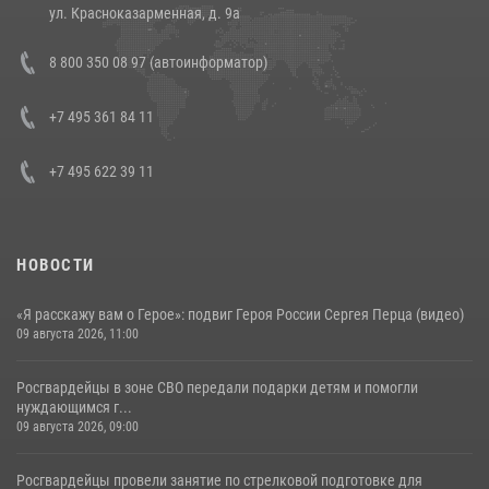
14 июля 2026, 12:20
1
ул. Красноказарменная, д. 9а
Состоялась рабочая встреча директора Росгвардии Героя России
8 800 350 08 97 (автоинформатор)
генерала армии Виктора Золотова с заместителем полномочного
представителя Президента Российской Федерации в Северо-
Кавказском федеральном округе Виталием Кузнецовым
+7 495 361 84 11
30 июля 2026, 15:35
4
+7 495 622 39 11
НОВОСТИ
«Я расскажу вам о Герое»: подвиг Героя России Сергея Перца (видео)
09 августа 2026, 11:00
Росгвардейцы в зоне СВО передали подарки детям и помогли
нуждающимся г...
09 августа 2026, 09:00
Росгвардейцы провели занятие по стрелковой подготовке для