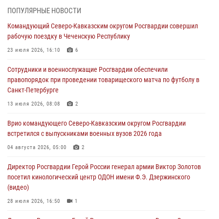
В Центральных регионах России продолжается ведомственная
ПОПУЛЯРНЫЕ НОВОСТИ
акция «Каникулы с Росгвардией»
Командующий Северо-Кавказским округом Росгвардии совершил
09 августа 2026, 08:00
8
рабочую поездку в Чеченскую Республику
В Чеченской Республике пожарные расчеты Росгвардии и МЧС
23 июля 2026, 16:10
6
отработали межведомственное взаимодействие
Сотрудники и военнослужащие Росгвардии обеспечили
09 августа 2026, 08:00
2
правопорядок при проведении товарищеского матча по футболу в
Санкт-Петербурге
В Кузбассе росгвардейцы помогли вернуть горожанке пропавшую
мать
13 июля 2026, 08:08
2
09 августа 2026, 07:00
Врио командующего Северо-Кавказским округом Росгвардии
встретился с выпускниками военных вузов 2026 года
Лучшие футбольные команды Южного округа Росгвардии
определили на Кубани
04 августа 2026, 05:00
2
09 августа 2026, 07:00
Директор Росгвардии Герой России генерал армии Виктор Золотов
посетил кинологический центр ОДОН имени Ф.Э. Дзержинского
(видео)
28 июля 2026, 16:50
1