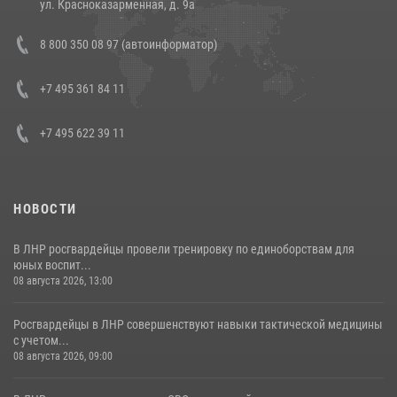
ул. Красноказарменная, д. 9а
Состоялась рабочая встреча директора Росгвардии Героя России
8 800 350 08 97 (автоинформатор)
генерала армии Виктора Золотова с заместителем полномочного
представителя Президента Российской Федерации в Северо-
Кавказском федеральном округе Виталием Кузнецовым
+7 495 361 84 11
30 июля 2026, 15:35
4
+7 495 622 39 11
НОВОСТИ
В ЛНР росгвардейцы провели тренировку по единоборствам для
юных воспит...
08 августа 2026, 13:00
Росгвардейцы в ЛНР совершенствуют навыки тактической медицины
с учетом...
08 августа 2026, 09:00