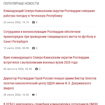
ПОПУЛЯРНЫЕ НОВОСТИ
Росгвардейцы обеспечили безопасность «Поезда Победы» в
Командующий Северо-Кавказским округом Росгвардии совершил
Кузбассе
рабочую поездку в Чеченскую Республику
08 августа 2026, 07:00
23 июля 2026, 16:10
6
В Кабардино-Балкарии сотрудники Росгвардии провели турнир по
Сотрудники и военнослужащие Росгвардии обеспечили
настольному теннису ко Дню физкультурника
правопорядок при проведении товарищеского матча по футболу в
08 августа 2026, 07:00
Санкт-Петербурге
ОМОН «Ойрат» Управления Росгвардии по Республике Калмыкия
13 июля 2026, 08:08
2
исполнилось 20 лет
Врио командующего Северо-Кавказским округом Росгвардии
08 августа 2026, 07:00
встретился с выпускниками военных вузов 2026 года
В Москве росгвардейцы оказали помощь медикам и девушке с
04 августа 2026, 05:00
2
ограниченными возможностями здоровья (видео)
Директор Росгвардии Герой России генерал армии Виктор Золотов
08 августа 2026, 06:32
1
посетил кинологический центр ОДОН имени Ф.Э. Дзержинского
(видео)
28 июля 2026, 16:50
1
В ОГВ(с) завершилась служебная командировка сотрудников ОМОН