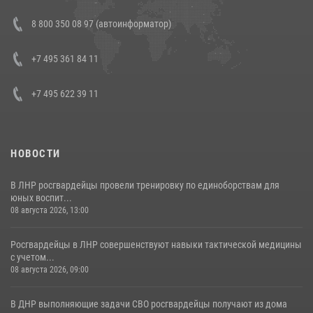
Состоялась рабочая встреча директора Росгвардии Героя России
8 800 350 08 97 (автоинформатор)
генерала армии Виктора Золотова с заместителем полномочного
представителя Президента Российской Федерации в Северо-
Кавказском федеральном округе Виталием Кузнецовым
+7 495 361 84 11
30 июля 2026, 15:35
4
+7 495 622 39 11
НОВОСТИ
В ЛНР росгвардейцы провели тренировку по единоборствам для
юных воспит...
08 августа 2026, 13:00
Росгвардейцы в ЛНР совершенствуют навыки тактической медицины
с учетом...
08 августа 2026, 09:00
В ДНР выполняющие задачи СВО росгвардейцы получают из дома