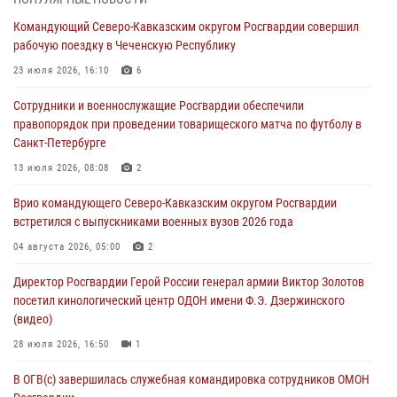
исполнилось 20 лет
Командующий Северо-Кавказским округом Росгвардии совершил
08 августа 2026, 07:00
рабочую поездку в Чеченскую Республику
В Кабардино-Балкарии сотрудники Росгвардии провели турнир по
23 июля 2026, 16:10
6
настольному теннису ко Дню физкультурника
Сотрудники и военнослужащие Росгвардии обеспечили
08 августа 2026, 07:00
правопорядок при проведении товарищеского матча по футболу в
Санкт-Петербурге
Военнослужащие Софринской бригады Росгвардии встретились с
участником патриотического проекта «Дорогой Ломоносова —
13 июля 2026, 08:08
2
дорогой к Победе в СВО» (видео)
Врио командующего Северо-Кавказским округом Росгвардии
08 августа 2026, 07:00
2
1
встретился с выпускниками военных вузов 2026 года
В Москве росгвардейцы оказали помощь медикам и девушке с
04 августа 2026, 05:00
2
ограниченными возможностями здоровья (видео)
Директор Росгвардии Герой России генерал армии Виктор Золотов
08 августа 2026, 06:32
1
посетил кинологический центр ОДОН имени Ф.Э. Дзержинского
(видео)
28 июля 2026, 16:50
1
В ОГВ(с) завершилась служебная командировка сотрудников ОМОН