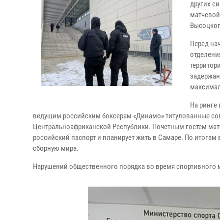
других с
матчевой
Высоцког
Перед на
отделени
территор
задержан
максимал
На ринге
ведущим российским боксерам «Динамо» титулованные сопе
Центральноафриканской Республики. Почетным гостем мат
российский паспорт и планирует жить в Самаре. По итогам 
сборную мира.
Нарушений общественного порядка во время спортивного 