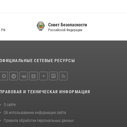
законодательства (видео)
30 июля 2026, 08:00
1
Совет Безопасности
В Челябинске росгвардейцы задержали
Российской Федерации
злоумышленников, напавших на бригаду
скорой помощи (видео)
14 июля 2026, 12:20
1
В Росгвардии прошла военно-научная
ОФИЦИАЛЬНЫЕ СЕТЕВЫЕ РЕСУРСЫ
конференция по обобщению боевого опыта
08 июля 2026, 07:01
ПРАВОВАЯ И ТЕХНИЧЕСКАЯ ИНФОРМАЦИЯ
О сайте
Об использовании информации сайта
Правила обработки персональных данных