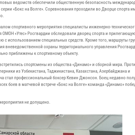
иловых ведомств обеспечили общественную безопасность междунаро
 серии «Бокс на Волге». Соревнования проходили во Дворце спорта и
о.
чалом спортивного мероприятия специалисты инженерно-техническог
я ОМОН «Утес» Росгвардии обследовали дворец спорта и прилегающую
ию с использованием специальных средств. Кроме того, маршруты гр
ия вневедомственной охраны территориального управления Росгвар
ьно приближены к спортивному объекту.
 встретились спортсмены из общества «Динамо» и сборной мира. Прот
рники из Узбекистана, Таджикистана, Казахстана, Азербайджана и
ча стал профессиональный боксер Кевин Джонсон. Боец недавно пол
всех боев в матчевой встрече «Бокс на Волге» команда «Динамо» поб
мероприятия не допущено.