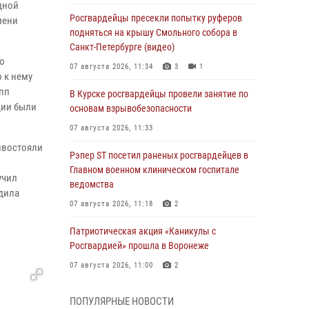
дной
Росгвардейцы пресекли попытку руферов
мени
подняться на крышу Смольного собора в
Санкт-Петербурге (видео)
о
07 августа 2026, 11:34
3
1
 к нему
упп
В Курске росгвардейцы провели занятие по
дии были
основам взрывобезопасности
07 августа 2026, 11:33
ивостояли
Рэпер ST посетил раненых росгвардейцев в
Главном военном клиническом госпитале
учил
ведомства
едила
07 августа 2026, 11:18
2
Патриотическая акция «Каникулы с
Росгвардией» прошла в Воронеже
07 августа 2026, 11:00
2
В Ставрополе офицеры Росгвардии стали
ПОПУЛЯРНЫЕ НОВОСТИ
участниками пресс-конференции по вопросам