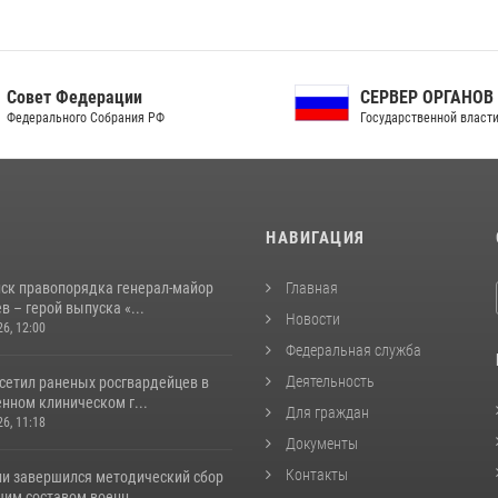
ет Федерации
СЕРВЕР ОРГАНОВ
рального Собрания РФ
Государственной власти РФ
И
НАВИГАЦИЯ
йск правопорядка генерал-майор
Главная
 – герой выпуска «...
Новости
26, 12:00
Федеральная служба
Деятельность
осетил раненых росгвардейцев в
нном клиническом г...
Для граждан
26, 11:18
Документы
Контакты
ии завершился методический сбор
им составом военн...