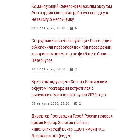
в сфере оборота оружия
Командующий Северо-Кавказским округом
Росгвардии совершил рабочую поездку в
07 августа 2026, 11:00
Чеченскую Республику
Мурал памяти военнослужащего Росгвардии
23 июля 2026, 16:10
6
открыли в Астрахани
Сотрудники и военнослужащие Росгвардии
07 августа 2026, 10:13
5
обеспечили правопорядок при проведении
товарищеского матча по футболу в Санкт-
В Свердловской области прошел чемпионат
Петербурге
Уральского округа Росгвардии по мини-
футболу
13 июля 2026, 08:08
2
07 августа 2026, 10:00
2
Врио командующего Северо-Кавказским
округом Росгвардии встретился с
При содействии спецназа Росгвардии
выпускниками военных вузов 2026 года
задержаны подозреваемые в организации
масштабной мошеннической схемы
04 августа 2026, 05:00
2
07 августа 2026, 09:52
Директор Росгвардии Герой России генерал
армии Виктор Золотов посетил
В Росгвардии завершился методический
кинологический центр ОДОН имени Ф.Э.
сбор с руководящим составом военно-
Дзержинского (видео)
политических органов