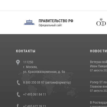
ПРАВИТЕЛЬСТВО РФ
Сов
Официальный сайт
Феде
КОНТАКТЫ
НОВОСТ
Ветеран во
111250
Иван Пияшев
г. Москва,
07 августа 20
ул. Красноказарменная, д. 9а
Рэпер ST п
8 800 350 08 97 (автоинформатор)
Главном вое
07 августа 20
+7 495 361 84 11
В Росгвард
+7 495 622 39 11
с руководящ