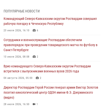
07 августа 2026, 11:34
3
1
В Курске росгвардейцы провели занятие по основам
ПОПУЛЯРНЫЕ НОВОСТИ
взрывобезопасности
Командующий Северо-Кавказским округом Росгвардии совершил
07 августа 2026, 11:33
рабочую поездку в Чеченскую Республику
Рэпер ST посетил раненых росгвардейцев в Главном военном
23 июля 2026, 16:10
6
клиническом госпитале ведомства
Сотрудники и военнослужащие Росгвардии обеспечили
07 августа 2026, 11:18
2
правопорядок при проведении товарищеского матча по футболу в
Санкт-Петербурге
Патриотическая акция «Каникулы с Росгвардией» прошла в
Воронеже
13 июля 2026, 08:08
2
07 августа 2026, 11:00
2
Врио командующего Северо-Кавказским округом Росгвардии
встретился с выпускниками военных вузов 2026 года
В Ставрополе офицеры Росгвардии стали участниками пресс-
конференции по вопросам в сфере оборота оружия
04 августа 2026, 05:00
2
07 августа 2026, 11:00
Директор Росгвардии Герой России генерал армии Виктор Золотов
посетил кинологический центр ОДОН имени Ф.Э. Дзержинского
(видео)
28 июля 2026, 16:50
1