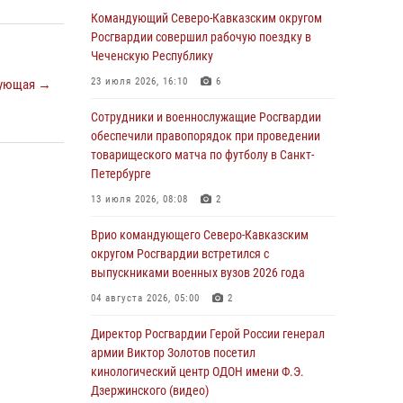
Росгвардейцы провели выставку вооружения
Командующий Северо-Кавказским округом
для участников сбора «Гвардеец» в Пензе
Росгвардии совершил рабочую поездку в
(видео)
Чеченскую Республику
06 августа 2026, 12:00
2
1
23 июля 2026, 16:10
6
ующая →
В Курске росгвардейцы приняли участие в
Сотрудники и военнослужащие Росгвардии
митинге, посвященном второй годовщине
обеспечили правопорядок при проведении
вторжения ВСУ на территорию области
товарищеского матча по футболу в Санкт-
Петербурге
06 августа 2026, 11:56
4
13 июля 2026, 08:08
2
В Санкт-Петербурге наряд Росгвардии
задержал правонарушителя, угрожавшего
Врио командующего Северо-Кавказским
подростку травматическим пистолетом
округом Росгвардии встретился с
выпускниками военных вузов 2026 года
06 августа 2026, 11:33
1
04 августа 2026, 05:00
2
В Зауралье при содействии СОБР Росгвардии
ликвидирована крупная нарколаборатория
Директор Росгвардии Герой России генерал
армии Виктор Золотов посетил
06 августа 2026, 11:27
кинологический центр ОДОН имени Ф.Э.
Дзержинского (видео)
В Москве росгвардейцы задержали троих