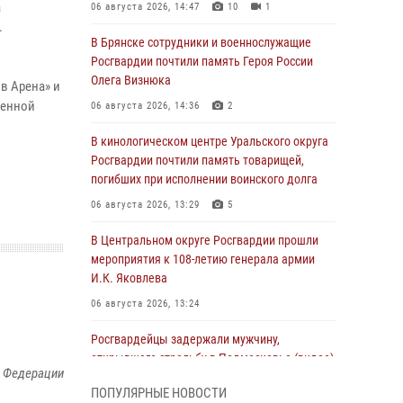
а
06 августа 2026, 14:47
10
1
.
В Брянске сотрудники и военнослужащие
Росгвардии почтили память Героя России
Олега Визнюка
в Арена» и
венной
06 августа 2026, 14:36
2
В кинологическом центре Уральского округа
Росгвардии почтили память товарищей,
погибших при исполнении воинского долга
06 августа 2026, 13:29
5
В Центральном округе Росгвардии прошли
мероприятия к 108‑летию генерала армии
И.К. Яковлева
06 августа 2026, 13:24
Росгвардейцы задержали мужчину,
открывшего стрельбу в Подмосковье (видео)
й Федерации
06 августа 2026, 12:35
1
ПОПУЛЯРНЫЕ НОВОСТИ