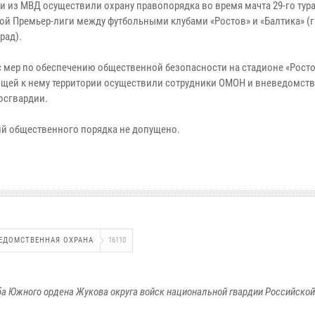
и из МВД осуществили охрану правопорядка во время мачта 29-го тур
ой Премьер-лиги между футбольными клубами «Ростов» и «Балтика» (г
рад).
 мер по обеспечению общественной безопасности на стадионе «Росто
щей к нему территории осуществили сотрудники ОМОН и вневедомст
осгвардии.
й общественного порядка не допущено.
ЕДОМСТВЕННАЯ ОХРАНА
16110
а Южного ордена Жукова округа войск национальной гвардии Российско