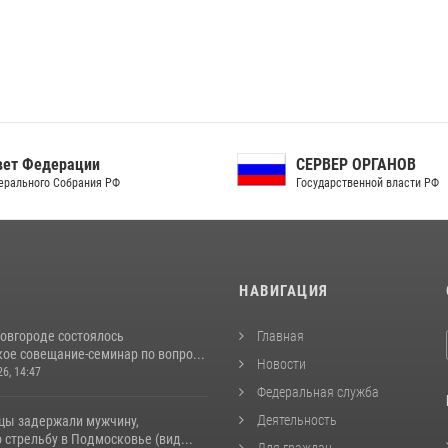
ет Федерации
СЕРВЕР ОРГАНОВ
рального Собрания РФ
Государственной власти РФ
И
НАВИГАЦИЯ
овгороде состоялось
Главная
ое совещание-семинар по вопро...
Новости
26, 14:47
Федеральная служба
Деятельность
цы задержали мужчину,
стрельбу в Подмосковье (вид...