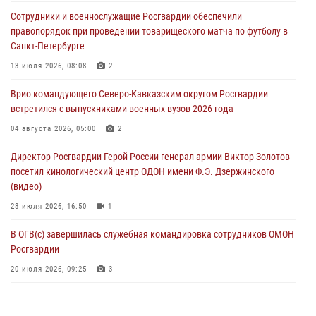
Росгвардейцы пресекли попытку руферов подняться на крышу
Сотрудники и военнослужащие Росгвардии обеспечили
Смольного собора в Санкт-Петербурге (видео)
правопорядок при проведении товарищеского матча по футболу в
07 августа 2026, 11:34
3
1
Санкт-Петербурге
В Курске росгвардейцы провели занятие по основам
13 июля 2026, 08:08
2
взрывобезопасности
Врио командующего Северо-Кавказским округом Росгвардии
07 августа 2026, 11:33
встретился с выпускниками военных вузов 2026 года
Рэпер ST посетил раненых росгвардейцев в Главном военном
04 августа 2026, 05:00
2
клиническом госпитале ведомства
Директор Росгвардии Герой России генерал армии Виктор Золотов
07 августа 2026, 11:18
2
посетил кинологический центр ОДОН имени Ф.Э. Дзержинского
(видео)
28 июля 2026, 16:50
1
В ОГВ(с) завершилась служебная командировка сотрудников ОМОН
Росгвардии
20 июля 2026, 09:25
3
Директор Росгвардии Герой России генерал армии Виктор Золотов
поздравил специалистов подразделений тыла с профессиональным