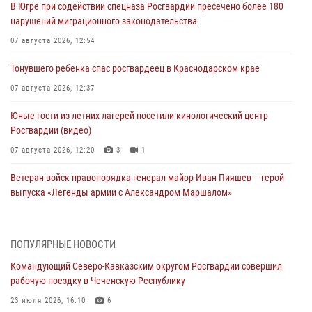
В Югре при содействии спецназа Росгвардии пресечено более 180
нарушений миграционного законодательства
07 августа 2026, 12:54
Тонувшего ребенка спас росгвардеец в Краснодарском крае
07 августа 2026, 12:37
Юные гости из летних лагерей посетили кинологический центр
Росгвардии (видео)
07 августа 2026, 12:20
3
1
Ветеран войск правопорядка генерал-майор Иван Пияшев – герой
выпуска «Легенды армии с Александром Маршалом»
07 августа 2026, 12:00
Представители ФСБ России по Уральскому округу Росгвардии и
ПОПУЛЯРНЫЕ НОВОСТИ
ветераны военной контрразведки почтили память Николая
Командующий Северо-Кавказским округом Росгвардии совершил
Кузнецова
рабочую поездку в Чеченскую Республику
07 августа 2026, 12:00
4
23 июля 2026, 16:10
6