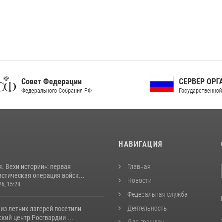
ет Федерации
СЕРВЕР ОРГАНОВ
рального Собрания РФ
Государственной власти РФ
И
НАВИГАЦИЯ
. Вехи истории»: первая
Главная
стическая операция войск...
Новости
26, 15:28
Федеральная служба
Деятельность
из летних лагерей посетили
кий центр Росгвардии ...