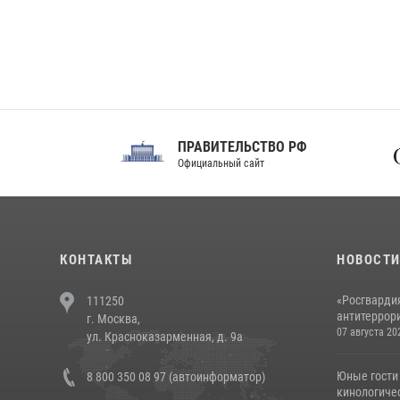
ПРАВИТЕЛЬСТВО РФ
Сов
Официальный сайт
Феде
КОНТАКТЫ
НОВОСТ
«Росгвардия
111250
антитеррори
г. Москва,
07 августа 20
ул. Красноказарменная, д. 9а
Юные гости 
8 800 350 08 97 (автоинформатор)
кинологичес