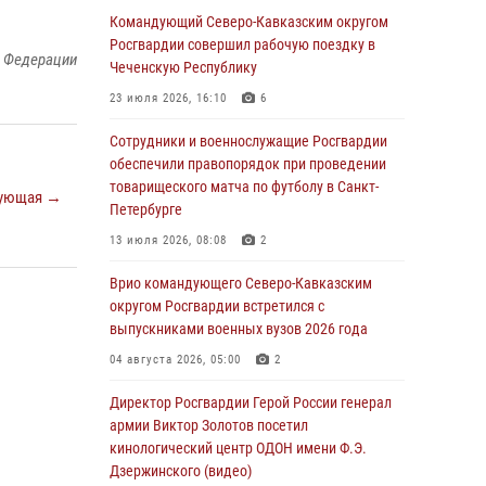
Иван Пияшев – герой выпуска «Легенды
Командующий Северо-Кавказским округом
армии с Александром Маршалом»
Росгвардии совершил рабочую поездку в
й Федерации
Чеченскую Республику
07 августа 2026, 12:00
23 июля 2026, 16:10
6
Представители ФСБ России по Уральскому
округу Росгвардии и ветераны военной
Сотрудники и военнослужащие Росгвардии
контрразведки почтили память Николая
обеспечили правопорядок при проведении
Кузнецова
товарищеского матча по футболу в Санкт-
ующая →
Петербурге
07 августа 2026, 12:00
4
13 июля 2026, 08:08
2
Росгвардейцы пресекли попытку руферов
подняться на крышу Смольного собора в
Врио командующего Северо-Кавказским
Санкт-Петербурге (видео)
округом Росгвардии встретился с
выпускниками военных вузов 2026 года
07 августа 2026, 11:34
3
1
04 августа 2026, 05:00
2
В Курске росгвардейцы провели занятие по
основам взрывобезопасности
Директор Росгвардии Герой России генерал
армии Виктор Золотов посетил
07 августа 2026, 11:33
кинологический центр ОДОН имени Ф.Э.
Дзержинского (видео)
Рэпер ST посетил раненых росгвардейцев в