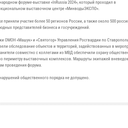
народном форуме-выставке «InRussia 2024», который проходил в
кциональном выставочном центре «МинводыЭКСПО».
е приняли участие более 50 регионов России, а также около 500 росси
одных представителей бизнеса и госучреждений.
ки ОМОН «Машук» и «Святогор» Управления Росгвардии по Ставропол
вели обследование объектов и территорий, задействованных в мероп
анители совместно с коллегами из МВД обеспечили охрану обществе
по периметру выставочных комплексов. Маршруты экипажей вневедо
ам проведения форума.
 нарушений общественного порядка не допущено.