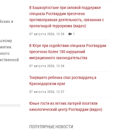
В Башкортостане при силовой поддержке
спецназа Росгвардии пресечена
противоправная деятельность, связанная с
йских и
пропагандой терроризма (видео)
07 августа 2026, 13:30
1
ьскому
В Югре при содействии спецназа Росгвардии
риятии.
пресечено более 180 нарушений
нного
миграционного законодательства
мственной
07 августа 2026, 12:54
Тонувшего ребенка спас росгвардеец в
Краснодарском крае
07 августа 2026, 12:37
Юные гости из летних лагерей посетили
кинологический центр Росгвардии (видео)
07 августа 2026, 12:20
3
1
ПОПУЛЯРНЫЕ НОВОСТИ
Ветеран войск правопорядка генерал-майор