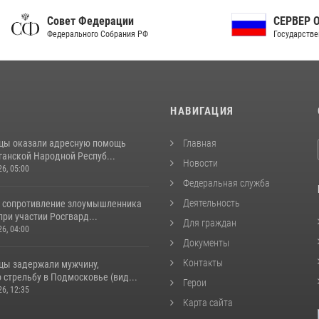
ет Федерации
СЕРВЕР ОРГАНОВ
рального Собрания РФ
Государственной власти РФ
И
НАВИГАЦИЯ
цы оказали адресную помощь
Главная
ганской Народной Респуб...
Новости
26, 05:00
Федеральная служба
Деятельность
 сопротивление злоумышленника
ри участии Росгвард...
Для граждан
26, 04:00
Документы
Контакты
цы задержали мужчину,
стрельбу в Подмосковье (вид...
Герои
26, 12:35
Карта сайта