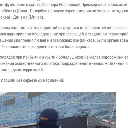
ия футбольного матча 23-го тура Российской Премьер-лиги «Локомоти
- «Зенит» (Санкт-Петербург), а также соревнования по хоккею между 
сква) - Динамо (Минск).
чалом спортивных мероприятий сотрудники инженерно-технического 
ангард» провели обследование прилегающей к стадионам территорий
ащения скопления людей и возможных конфликтов, были организов
 безопасности и разделены потоки болельщиков.
опорядок при прибытии и убытии болельщиков на железнодорожных в
ержания общественного порядка, подразделения вневедомственной 
 площадкам территорий.
чи прошли без серьёзных нарушений.