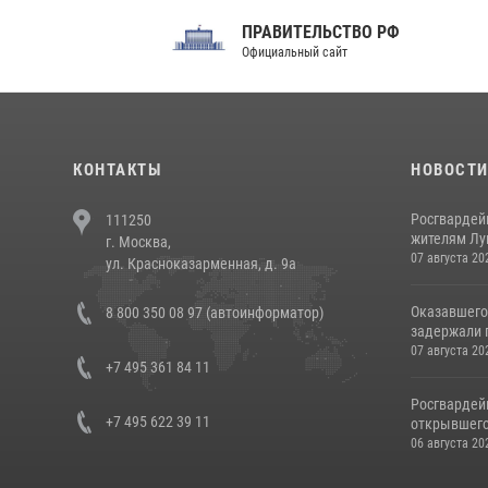
ПРАВИТЕЛЬСТВО РФ
Сов
Официальный сайт
Феде
КОНТАКТЫ
НОВОСТ
Росгвардей
111250
жителям Лу
г. Москва,
07 августа 20
ул. Красноказарменная, д. 9а
Оказавшего
8 800 350 08 97 (автоинформатор)
задержали п
07 августа 20
+7 495 361 84 11
Росгвардей
+7 495 622 39 11
открывшего 
06 августа 20