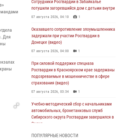
Сотрудники Росгвардии в Забайкалье
в»
потушили загоревшийся дом с детьми внутри
командами
07 августа 2026, 04:10
1
Оказавшего сопротивление злоумышленника
отдела
задержали при участии Росгвардии в
. Для
Донецке (видео)
аны
07 августа 2026, 04:00
1
окзалах
При силовой поддержке спецназа
охраны
Росгвардии в Красноярском крае задержаны
подозреваемые в мошенничестве в сфере
страхования (видео)
07 августа 2026, 03:34
1
Учебно-методический сбор с начальниками
автомобильных, бронетанковых служб
Сибирского округа Росгвардии завершился в
Омске
07 августа 2026, 02:53
3
ПОПУЛЯРНЫЕ НОВОСТИ