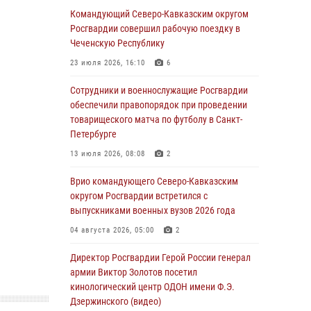
Генерал-полковник Олег Плохой поздравил
Командующий Северо-Кавказским округом
специалистов организационно-штатных
Росгвардии совершил рабочую поездку в
подразделений Росгвардии с
Чеченскую Республику
профессиональным праздником
23 июля 2026, 16:10
6
06 августа 2026, 21:01
Сотрудники и военнослужащие Росгвардии
В Нижнем Новгороде состоялось
обеспечили правопорядок при проведении
Всероссийское совещание-семинар по
товарищеского матча по футболу в Санкт-
вопросам развития вневедомственной
Петербурге
охраны Росгвардии (видео)
13 июля 2026, 08:08
2
06 августа 2026, 14:47
10
1
Врио командующего Северо-Кавказским
В Брянске сотрудники и военнослужащие
округом Росгвардии встретился с
Росгвардии почтили память Героя России
выпускниками военных вузов 2026 года
Олега Визнюка
04 августа 2026, 05:00
2
06 августа 2026, 14:36
2
Директор Росгвардии Герой России генерал
В кинологическом центре Уральского округа
армии Виктор Золотов посетил
Росгвардии почтили память товарищей,
кинологический центр ОДОН имени Ф.Э.
погибших при исполнении воинского долга
Дзержинского (видео)