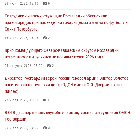
23 июля 2026, 16:10
6
В Югре при силовой поддержке ОМОН Росгвардии задержаны
Сотрудники и военнослужащие Росгвардии обеспечили
подозреваемые в страховом мошенничестве
правопорядок при проведении товарищеского матча по футболу в
06 августа 2026, 08:56
2
1
Санкт-Петербурге
Офицер СОБР Росгвардии выступил на окружном юнармейском
13 июля 2026, 08:08
2
форуме в Астрахани
Врио командующего Северо-Кавказским округом Росгвардии
06 августа 2026, 08:27
3
встретился с выпускниками военных вузов 2026 года
Росгвардейцы задержали стрелявшего из пускового устройства
04 августа 2026, 05:00
2
рядом с жилыми домами в центре Санкт-Петербурга (видео)
Директор Росгвардии Герой России генерал армии Виктор Золотов
06 августа 2026, 08:18
3
1
посетил кинологический центр ОДОН имени Ф.Э. Дзержинского
(видео)
28 июля 2026, 16:50
1
В ОГВ(с) завершилась служебная командировка сотрудников ОМОН
Росгвардии
20 июля 2026, 09:25
3