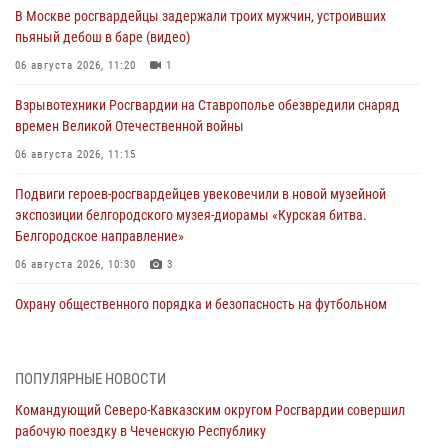
В Москве росгвардейцы задержали троих мужчин, устроивших
пьяный дебош в баре (видео)
06 августа 2026, 11:20
1
Взрывотехники Росгвардии на Ставрополье обезвредили снаряд
времен Великой Отечественной войны
06 августа 2026, 11:15
Подвиги героев‑росгвардейцев увековечили в новой музейной
экспозиции белгородского музея‑диорамы «Курская битва.
Белгородское направление»
06 августа 2026, 10:30
3
Охрану общественного порядка и безопасность на футбольном
матче в Москве обеспечила Росгвардия (видео)
06 августа 2026, 10:13
1
ПОПУЛЯРНЫЕ НОВОСТИ
Подозреваемые в незаконном обороте запрещенных веществ
Командующий Северо-Кавказским округом Росгвардии совершил
задержаны в Дагестане при силовой поддержке Росгвардии
рабочую поездку в Чеченскую Республику
06 августа 2026, 09:00