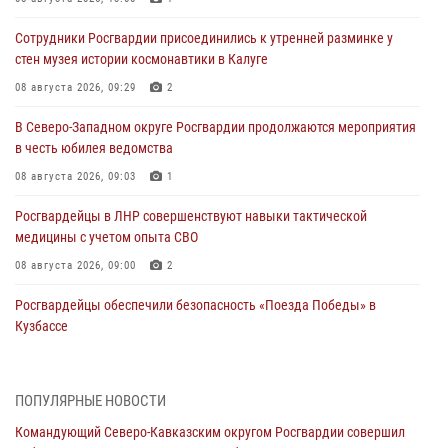
Сотрудники Росгвардии присоединились к утренней разминке у
стен музея истории космонавтики в Калуге
08 августа 2026, 09:29
2
В Северо-Западном округе Росгвардии продолжаются мероприятия
в честь юбилея ведомства
08 августа 2026, 09:03
1
Росгвардейцы в ЛНР совершенствуют навыки тактической
медицины с учетом опыта СВО
08 августа 2026, 09:00
2
Росгвардейцы обеспечили безопасность «Поезда Победы» в
Кузбассе
08 августа 2026, 07:00
Военнослужащие Софринской бригады Росгвардии встретились с
ПОПУЛЯРНЫЕ НОВОСТИ
участником патриотического проекта «Дорогой Ломоносова —
Командующий Северо-Кавказским округом Росгвардии совершил
дорогой к Победе в СВО» (видео)