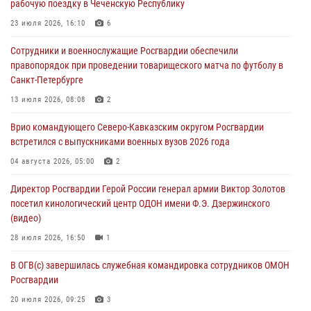
рабочую поездку в Чеченскую Республику
08 августа 2026, 07:00
2
1
23 июля 2026, 16:10
6
В Кабардино-Балкарии сотрудники Росгвардии провели турнир по
Сотрудники и военнослужащие Росгвардии обеспечили
настольному теннису ко Дню физкультурника
правопорядок при проведении товарищеского матча по футболу в
08 августа 2026, 07:00
Санкт-Петербурге
ОМОН «Ойрат» Управления Росгвардии по Республике Калмыкия
13 июля 2026, 08:08
2
исполнилось 20 лет
Врио командующего Северо-Кавказским округом Росгвардии
08 августа 2026, 07:00
встретился с выпускниками военных вузов 2026 года
В Москве росгвардейцы оказали помощь медикам и девушке с
04 августа 2026, 05:00
2
ограниченными возможностями здоровья (видео)
Директор Росгвардии Герой России генерал армии Виктор Золотов
08 августа 2026, 06:32
1
посетил кинологический центр ОДОН имени Ф.Э. Дзержинского
(видео)
28 июля 2026, 16:50
1
В ОГВ(с) завершилась служебная командировка сотрудников ОМОН
Росгвардии
20 июля 2026, 09:25
3