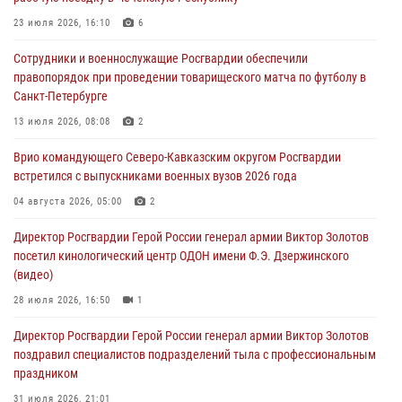
В Ульяновске росгвардейцы присоединились к донорской акции
(видео)
23 июля 2026, 16:10
6
09 августа 2026, 06:15
2
1
Сотрудники и военнослужащие Росгвардии обеспечили
правопорядок при проведении товарищеского матча по футболу в
В регионах Урала бойцам Росгвардии в зону СВО передали свежие
Санкт-Петербурге
тиражи газет
13 июля 2026, 08:08
2
09 августа 2026, 05:00
Врио командующего Северо-Кавказским округом Росгвардии
Росгвардейцы провели занятие по стрелковой подготовке для
встретился с выпускниками военных вузов 2026 года
воспитанников Центра детского, юношеского туризма и
краеведения Луганской Народной Республики
04 августа 2026, 05:00
2
09 августа 2026, 05:00
Директор Росгвардии Герой России генерал армии Виктор Золотов
посетил кинологический центр ОДОН имени Ф.Э. Дзержинского
(видео)
28 июля 2026, 16:50
1
Директор Росгвардии Герой России генерал армии Виктор Золотов
поздравил специалистов подразделений тыла с профессиональным
праздником
31 июля 2026, 21:01