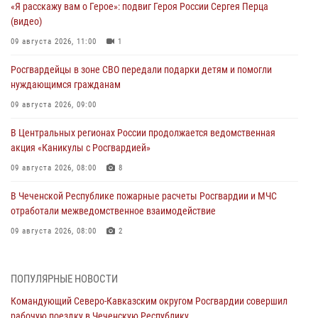
«Я расскажу вам о Герое»: подвиг Героя России Сергея Перца
(видео)
09 августа 2026, 11:00
1
Росгвардейцы в зоне СВО передали подарки детям и помогли
нуждающимся гражданам
09 августа 2026, 09:00
В Центральных регионах России продолжается ведомственная
акция «Каникулы с Росгвардией»
09 августа 2026, 08:00
8
В Чеченской Республике пожарные расчеты Росгвардии и МЧС
отработали межведомственное взаимодействие
09 августа 2026, 08:00
2
Лучшие футбольные команды Южного округа Росгвардии
определили на Кубани
ПОПУЛЯРНЫЕ НОВОСТИ
09 августа 2026, 07:00
Командующий Северо-Кавказским округом Росгвардии совершил
рабочую поездку в Чеченскую Республику