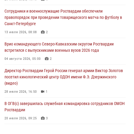
В Москве росгвардейцы оказали помощь медикам и девушке с
Сотрудники и военнослужащие Росгвардии обеспечили
ограниченными возможностями здоровья (видео)
правопорядок при проведении товарищеского матча по футболу в
08 августа 2026, 06:32
1
Санкт-Петербурге
Спецназ Росгвардии в Марий Эл почтил память товарища на
13 июля 2026, 08:08
2
тактическом турнире (видео)
Врио командующего Северо-Кавказским округом Росгвардии
08 августа 2026, 06:15
9
1
встретился с выпускниками военных вузов 2026 года
День физкультурника в Уральском округе Росгвардии отметили
04 августа 2026, 05:00
2
турнирами, мастер-классами и легкоатлетическими забегами
Директор Росгвардии Герой России генерал армии Виктор Золотов
08 августа 2026, 06:03
9
посетил кинологический центр ОДОН имени Ф.Э. Дзержинского
(видео)
28 июля 2026, 16:50
1
В ОГВ(с) завершилась служебная командировка сотрудников ОМОН
Росгвардии
20 июля 2026, 09:25
3
Директор Росгвардии Герой России генерал армии Виктор Золотов