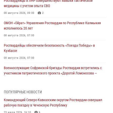
Росгвардейцы в ЛНР совершенствуют навыки тактической
медицины с учетом опыта СВО
08 августа 2026, 09:00
2
ОМОН «Ойрат» Управления Росгвардии по Республике Калмыкия
исполнилось 20 лет
08 августа 2026, 07:00
Росгвардейцы обеспечили безопасность «Поезда Победы» в
Кузбассе
08 августа 2026, 07:00
Военнослужащие Софринской бригады Росгвардии встретились с
участником патриотического проекта «Дорогой Ломоносова —
дорогой к Победе в СВО» (видео)
08 августа 2026, 07:00
2
1
ПОПУЛЯРНЫЕ НОВОСТИ
В Кабардино-Балкарии сотрудники Росгвардии провели турнир по
Командующий Северо-Кавказским округом Росгвардии совершил
настольному теннису ко Дню физкультурника
рабочую поездку в Чеченскую Республику
08 августа 2026, 07:00
23 июля 2026, 16:10
6