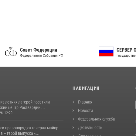
ет Федерации
СЕРВЕР ОРГАНОВ
рального Собрания РФ
Государственной власти РФ
И
НАВИГАЦИЯ
из летних лагерей посетили
Главная
кий центр Росгвардии ...
Новости
26, 12:20
Федеральная служба
Деятельность
йск правопорядка генерал-майор
 – герой выпуска «...