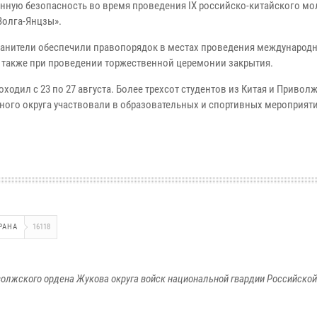
нную безопасность во время проведения IX российско-китайского м
Волга-Янцзы».
анители обеспечили правопорядок в местах проведения международ
а также при проведении торжественной церемонии закрытия.
ходил с 23 по 27 августа. Более трехсот студентов из Китая и Привол
ного округа участвовали в образовательных и спортивных мероприяти
РАНА
16118
олжского ордена Жукова округа войск национальной гвардии Российско