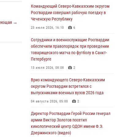
Ветеран войск правопорядка генерал-майор
Командующий Северо-Кавказским округом
Иван Пияшев – герой выпуска «Легенды
Росгвардии совершил рабочую поездку в
армии с Александром Маршалом»
Чеченскую Республику
ующая →
07 августа 2026, 12:00
23 июля 2026, 16:10
6
Росгвардейцы пресекли попытку руферов
Сотрудники и военнослужащие Росгвардии
подняться на крышу Смольного собора в
обеспечили правопорядок при проведении
Санкт-Петербурге (видео)
товарищеского матча по футболу в Санкт-
Петербурге
07 августа 2026, 11:34
3
1
13 июля 2026, 08:08
2
В Курске росгвардейцы провели занятие по
основам взрывобезопасности
Врио командующего Северо-Кавказским
округом Росгвардии встретился с
07 августа 2026, 11:33
выпускниками военных вузов 2026 года
Рэпер ST посетил раненых росгвардейцев в
04 августа 2026, 05:00
2
Главном военном клиническом госпитале
ведомства
Директор Росгвардии Герой России генерал
армии Виктор Золотов посетил
07 августа 2026, 11:18
2
кинологический центр ОДОН имени Ф.Э.
Дзержинского (видео)
Патриотическая акция «Каникулы с