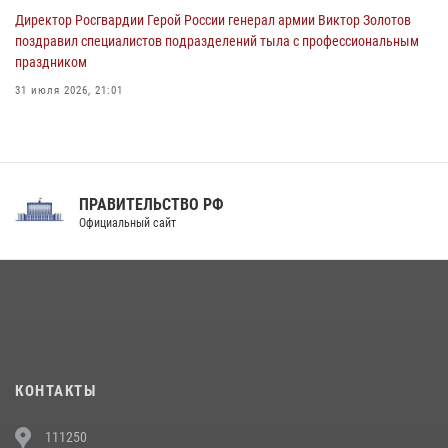
Директор Росгвардии Герой России генерал армии Виктор Золотов
поздравил специалистов подразделений тыла с профессиональным
праздником
31 июля 2026, 21:01
В ОГВ(с) завершилась служебная командировка сотрудников ОМОН
Росгвардии
20 июля 2026, 09:25
3
ПРАВИТЕЛЬСТВО РФ
Праздник «Один день с Росгвардией» к 105-летию Центрального
Официальный сайт
округа прошел на Поклонной горе
18 июля 2026, 13:43
15
1
При силовой поддержке СОБР Росгвардии в Иркутской области
повели рейды по соблюдению миграционного законодательства
(видео)
30 июля 2026, 08:00
1
КОНТАКТЫ
В Челябинске росгвардейцы задержали злоумышленников,
111250
напавших на бригаду скорой помощи (видео)