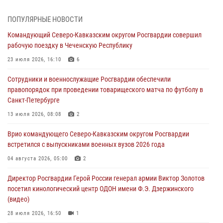
В Центральных регионах России продолжается ведомственная
ПОПУЛЯРНЫЕ НОВОСТИ
акция «Каникулы с Росгвардией»
Командующий Северо-Кавказским округом Росгвардии совершил
09 августа 2026, 08:00
8
рабочую поездку в Чеченскую Республику
Лучшие футбольные команды Южного округа Росгвардии
23 июля 2026, 16:10
6
определили на Кубани
Сотрудники и военнослужащие Росгвардии обеспечили
09 августа 2026, 07:00
правопорядок при проведении товарищеского матча по футболу в
Санкт-Петербурге
В Ульяновске росгвардейцы присоединились к донорской акции
(видео)
13 июля 2026, 08:08
2
09 августа 2026, 06:15
2
1
Врио командующего Северо-Кавказским округом Росгвардии
встретился с выпускниками военных вузов 2026 года
В регионах Урала бойцам Росгвардии в зону СВО передали свежие
тиражи газет
04 августа 2026, 05:00
2
09 августа 2026, 05:00
Директор Росгвардии Герой России генерал армии Виктор Золотов
посетил кинологический центр ОДОН имени Ф.Э. Дзержинского
(видео)
28 июля 2026, 16:50
1