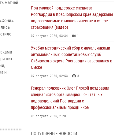
ть матчей
При силовой поддержке спецназа
Росгвардии в Красноярском крае задержаны
«Сочи».
подозреваемые в мошенничестве в сфере
ились
страхования (видео)
сетило
07 августа 2026, 03:34
1
Учебно-методический сбор с начальниками
баками
автомобильных, бронетанковых служб
ри них.
Сибирского округа Росгвардии завершился в
ии,
Омске
ка и
07 августа 2026, 02:53
3
Генерал-полковник Олег Плохой поздравил
специалистов организационно-штатных
подразделений Росгвардии с
профессиональным праздником
06 августа 2026, 21:01
В Нижнем Новгороде состоялось
ПОПУЛЯРНЫЕ НОВОСТИ
Всероссийское совещание-семинар по