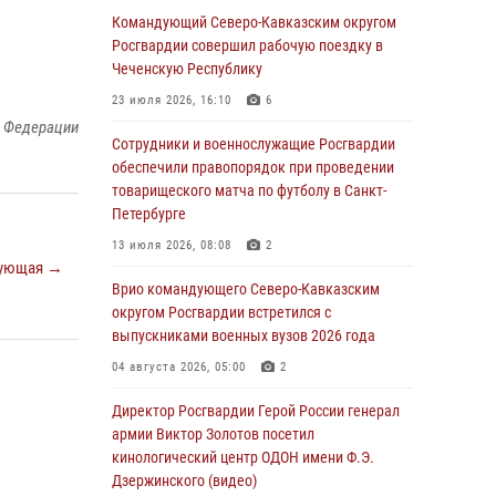
вопросам развития вневедомственной
Командующий Северо-Кавказским округом
охраны Росгвардии (видео)
Росгвардии совершил рабочую поездку в
Чеченскую Республику
06 августа 2026, 14:47
10
1
23 июля 2026, 16:10
6
В Брянске сотрудники и военнослужащие
й Федерации
Росгвардии почтили память Героя России
Сотрудники и военнослужащие Росгвардии
Олега Визнюка
обеспечили правопорядок при проведении
товарищеского матча по футболу в Санкт-
06 августа 2026, 14:36
2
Петербурге
В кинологическом центре Уральского округа
13 июля 2026, 08:08
2
Росгвардии почтили память товарищей,
ующая →
погибших при исполнении воинского долга
Врио командующего Северо-Кавказским
округом Росгвардии встретился с
06 августа 2026, 13:29
5
выпускниками военных вузов 2026 года
В Центральном округе Росгвардии прошли
04 августа 2026, 05:00
2
мероприятия к 108‑летию генерала армии
И.К. Яковлева
Директор Росгвардии Герой России генерал
армии Виктор Золотов посетил
06 августа 2026, 13:24
кинологический центр ОДОН имени Ф.Э.
Росгвардейцы задержали мужчину,
Дзержинского (видео)