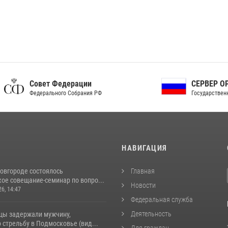
ет Федерации
СЕРВЕР ОРГАНОВ
рального Собрания РФ
Государственной власти РФ
И
НАВИГАЦИЯ
овгороде состоялось
Главная
ое совещание-семинар по вопро...
Новости
26, 14:47
Федеральная служба
Деятельность
цы задержали мужчину,
стрельбу в Подмосковье (вид...