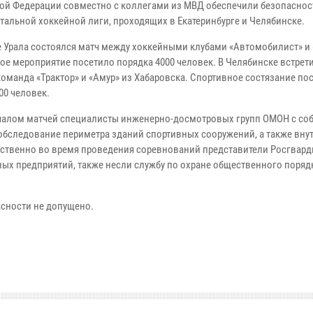
ой Федерации совместно с коллегами из МВД обеспечили безопаснос
тальной хоккейной лиги, проходящих в Екатеринбурге и Челябинске.
е Урала состоялся матч между хоккейными клубами «Автомобилист» и 
ое мероприятие посетило порядка 4000 человек. В Челябинске встрет
команда «Трактор» и «Амур» из Хабаровска. Спортивное состязание по
00 человек.
чалом матчей специалисты инженерно-досмотровых групп ОМОН с со
обследование периметра зданий спортивных сооружений, а также внут
ственно во время проведения соревнований представители Росгвард
ых предприятий, также несли службу по охране общественного поряд
сности не допущено.