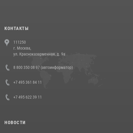
При силовой поддержке СОБР Росгвардии в Иркутской области
повели рейды по соблюдению миграционного законодательства
(видео)
30 июля 2026, 08:00
1
КОНТАКТЫ
В Челябинске росгвардейцы задержали злоумышленников,
111250
напавших на бригаду скорой помощи (видео)
г. Москва,
14 июля 2026, 12:20
1
ул. Красноказарменная, д. 9а
В Росгвардии прошла военно-научная конференция по обобщению
8 800 350 08 97 (автоинформатор)
боевого опыта
08 июля 2026, 07:01
+7 495 361 84 11
+7 495 622 39 11
НОВОСТИ