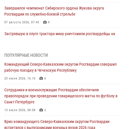
Завершился чемпионат Сибирского ордена Жукова округа
Росгвардии по служебно-боевой стрельбе
07 августа 2026, 07:45
9
Застрявшую в плуге трактора мину уничтожили росгвардейцы на
Кубани
07 августа 2026, 06:49
1
ПОПУЛЯРНЫЕ НОВОСТИ
В Саранске росгвардейцы приняли участие в 25‑летии канонизации
Командующий Северо-Кавказским округом Росгвардии совершил
святого праведного воина Федора Ушакова (видео)
рабочую поездку в Чеченскую Республику
07 августа 2026, 06:15
7
1
23 июля 2026, 16:10
6
Росгвардейцы оказали адресную помощь жителям Луганской
Сотрудники и военнослужащие Росгвардии обеспечили
Народной Республики
правопорядок при проведении товарищеского матча по футболу в
07 августа 2026, 05:00
Санкт-Петербурге
Сотрудники Росгвардии в Забайкалье потушили загоревшийся дом
13 июля 2026, 08:08
2
с детьми внутри
Врио командующего Северо-Кавказским округом Росгвардии
07 августа 2026, 04:10
1
встретился с выпускниками военных вузов 2026 года