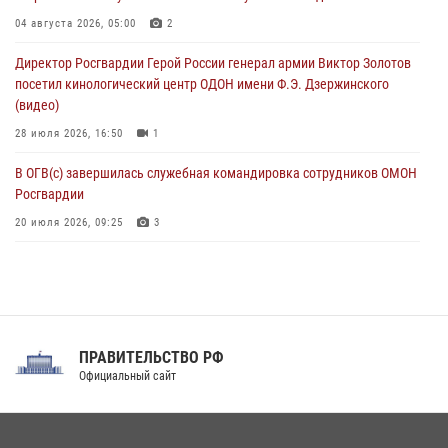
Оказавшего сопротивление злоумышленника задержали при
04 августа 2026, 05:00
2
участии Росгвардии в Донецке (видео)
Директор Росгвардии Герой России генерал армии Виктор Золотов
07 августа 2026, 04:00
1
посетил кинологический центр ОДОН имени Ф.Э. Дзержинского
(видео)
28 июля 2026, 16:50
1
В ОГВ(с) завершилась служебная командировка сотрудников ОМОН
Росгвардии
20 июля 2026, 09:25
3
Директор Росгвардии Герой России генерал армии Виктор Золотов
поздравил специалистов подразделений тыла с профессиональным
праздником
31 июля 2026, 21:01
ПРАВИТЕЛЬСТВО РФ
Праздник «Один день с Росгвардией» к 105-летию Центрального
Официальный сайт
округа прошел на Поклонной горе
18 июля 2026, 13:43
15
1